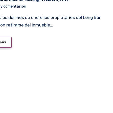
8 febrero, 2022
ay comentarios
ron retirarse del inmueble…
 más