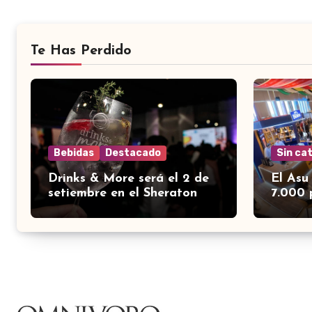
Te Has Perdido
Bebidas
Destacado
Sin ca
Drinks & More será el 2 de
El Asu
setiembre en el Sheraton
7.000 