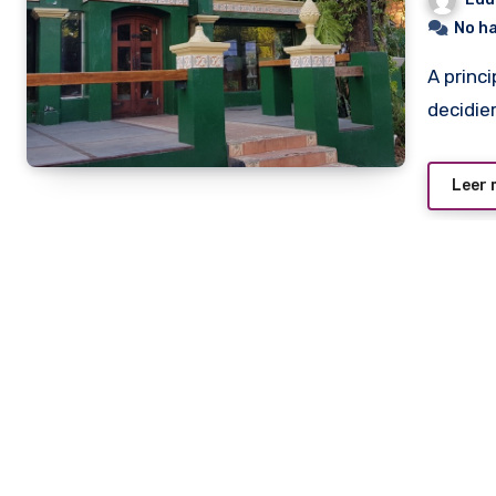
No h
A principios del mes de enero los propietarios del Long Bar
decidie
Leer