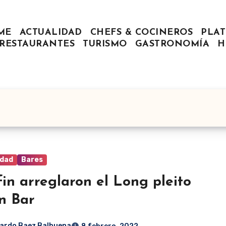
ME
ACTUALIDAD
CHEFS & COCINEROS
PLAT
RESTAURANTES
TURISMO
GASTRONOMÍA
H
idad
Bares
fin arreglaron el Long pleito
n Bar
ardo Baez Balbuena