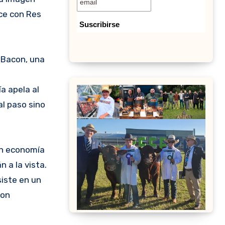
ace con Res
a Bacon, una
a apela al
al paso sino
on economía
n a la vista.
iste en un
con