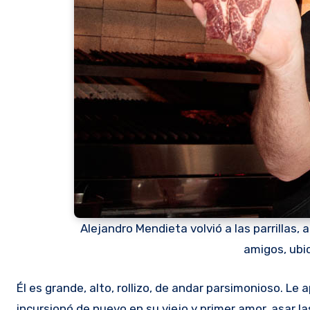
Alejandro Mendieta volvió a las parrillas, 
amigos, ubic
Él es grande, alto, rollizo, de andar parsimonioso. Le apodan Oso. Pero no es por eso que lo decimos, sino porque
incursionó de nuevo en su viejo y primer amor, asar la