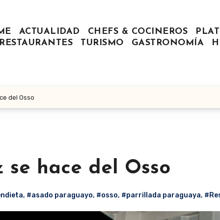
ME
ACTUALIDAD
CHEFS & COCINEROS
PLAT
RESTAURANTES
TURISMO
GASTRONOMÍA
H
ce del Osso
z se hace del Osso
endieta
,
#asado paraguayo
,
#osso
,
#parrillada paraguaya
,
#Re