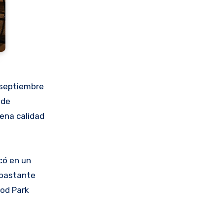
 septiembre
 de
uena calidad
có en un
 bastante
ood Park