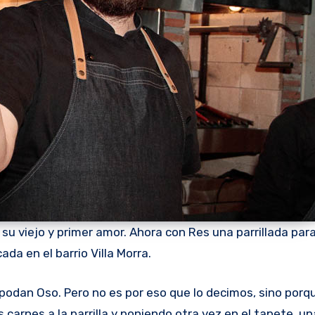
a su viejo y primer amor. Ahora con Res una parrillada par
ada en el barrio Villa Morra.
s carnes a la parrilla y poniendo otra vez en el tapete, u