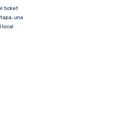
l ticket
 tapa, una
 local