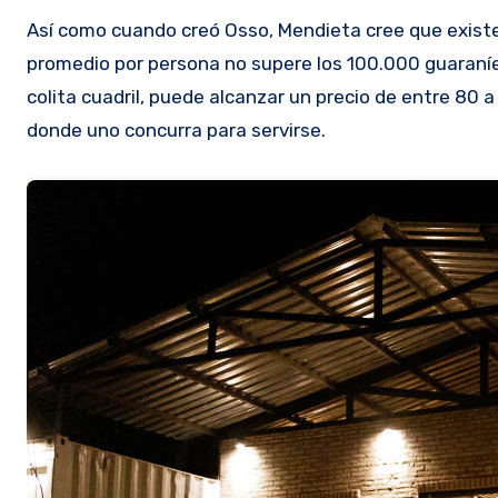
Así como cuando creó Osso, Mendieta cree que existe
promedio por persona no supere los 100.000 guaraníes
colita cuadril, puede alcanzar un precio de entre 80 a
donde uno concurra para servirse.