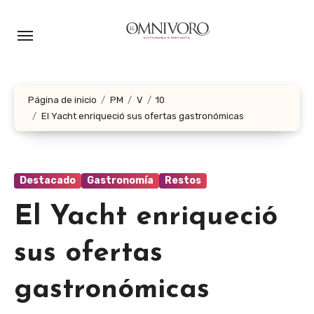
Ir
al
contenido
Página de inicio
PM
V
10
El Yacht enriqueció sus ofertas gastronómicas
Destacado
Gastronomía
Restos
El Yacht enriqueció
sus ofertas
gastronómicas