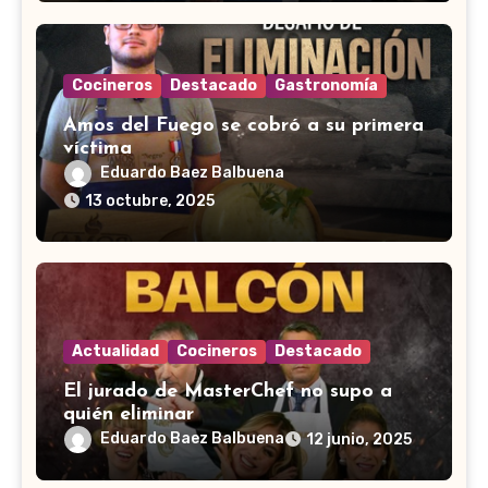
Cocineros
Destacado
Gastronomía
Amos del Fuego se cobró a su primera
víctima
Eduardo Baez Balbuena
13 octubre, 2025
Actualidad
Cocineros
Destacado
El jurado de MasterChef no supo a
quién eliminar
Eduardo Baez Balbuena
12 junio, 2025