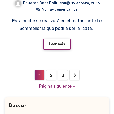
Eduardo Baez Balbuena
19 agosto, 2016
No hay comentarios
Esta noche se realizará en el restaurante Le
Sommelier la que podría ser la “cata…
Leer más
Paginación
1
2
3
de
Página siguiente »
entradas
Buscar