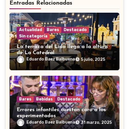
Entradas Relacionadas
Actualidad
Bares
Destacado
Sin categoría
La terraza del Lido llega a la altura
de La Catedral
Eduardo Baez Balbuena
5 julio, 2025
Bares
Bebidas
Destacado
Errores infantiles cuestan caro a los
experimentados
Eduardo Baez Balbuena
31 marzo, 2025