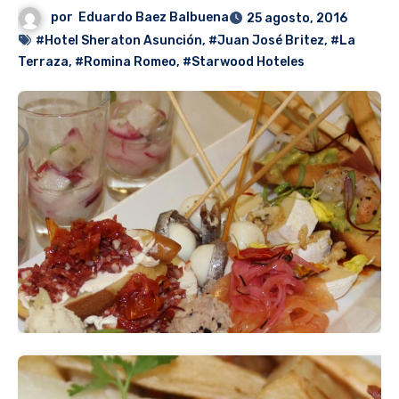
por
Eduardo Baez Balbuena
25 agosto, 2016
#Hotel Sheraton Asunción
,
#Juan José Britez
,
#La
Terraza
,
#Romina Romeo
,
#Starwood Hoteles