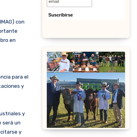
ortante
ubro en
ncia para el
taciones y
striales y
e será un
citarse y