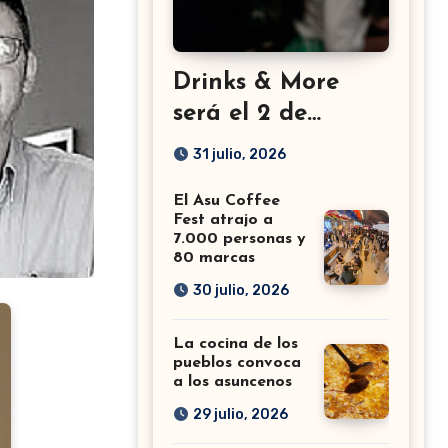
Drinks & More
será el 2 de
setiembre en el
31 julio, 2026
Sheraton
El Asu Coffee
Fest atrajo a
7.000 personas y
80 marcas
30 julio, 2026
La cocina de los
pueblos convoca
a los asuncenos
29 julio, 2026