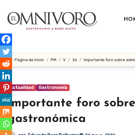
Ir
al
HO
contenido
Página de inicio
PM
V
26
Importante foro sobre adm
Actualidad
Gastronomía
Importante foro sobre
gastronómica