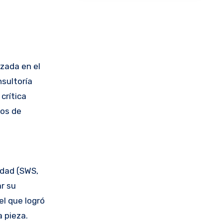
zada en el
sultoría
crítica
tos de
idad (SWS,
r su
el que logró
a pieza.