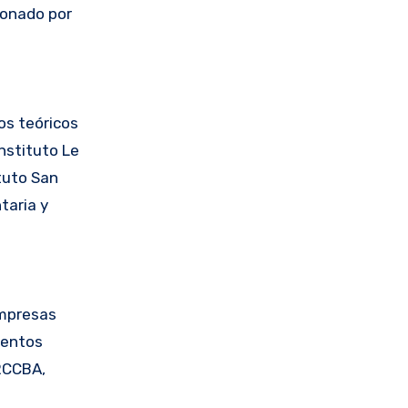
ionado por
os teóricos
nstituto Le
tuto San
taria y
Empresas
ientos
HRCCBA,