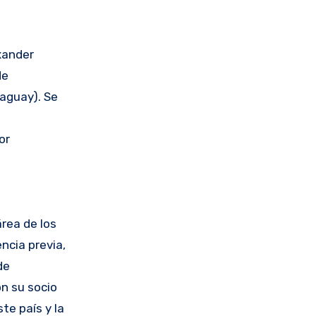
xander
de
aguay). Se
or
rea de los
ncia previa,
de
on su socio
e país y la