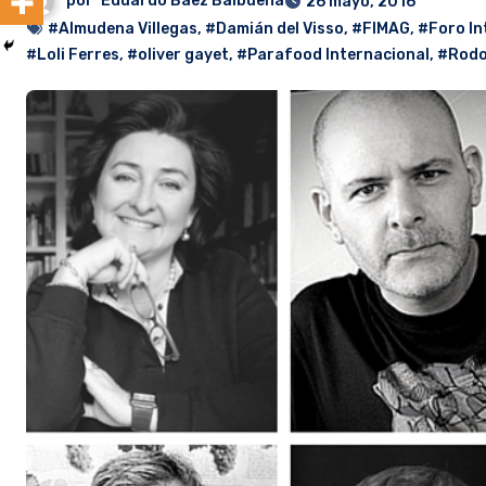
por
Eduardo Baez Balbuena
26 mayo, 2016
#Almudena Villegas
,
#Damián del Visso
,
#FIMAG
,
#Foro I
#Loli Ferres
,
#oliver gayet
,
#Parafood Internacional
,
#Rodo