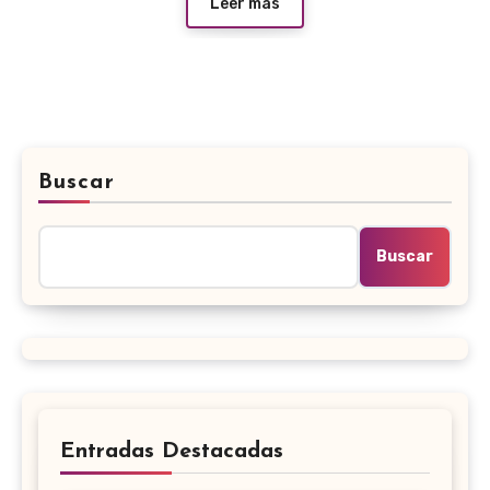
Leer más
Buscar
Buscar
Entradas Destacadas