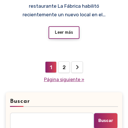
restaurante La Fábrica habilitó
recientemente un nuevo local en el…
Leer más
Paginación
1
2
de
Página siguiente »
entradas
Buscar
Buscar