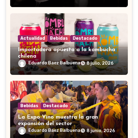
Actualidad
Bebidas
Destacado
Importadora apuesta a la kombucha
chilena
Eduardo Baez Balbuena
8 julio, 2026
Bebidas
Destacado
La Expo Vino muestra la gran
expansión del sector
Eduardo Baez Balbuena
8 junio, 2026