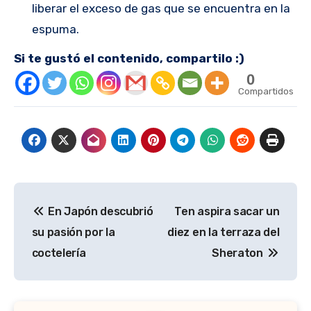
liberar el exceso de gas que se encuentra en la
espuma.
Si te gustó el contenido, compartilo :)
0
Compartidos
Navegación
En Japón descubrió
Ten aspira sacar un
de
su pasión por la
diez en la terraza del
entradas
coctelería
Sheraton