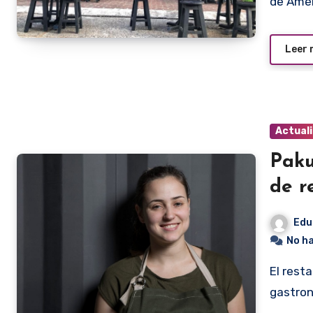
de Amé
Leer
Actual
Paku
de r
Edu
No h
El restaurante Pakuri fue incluido en la guía de locales
gastro