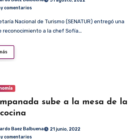
31 agosto, 2022
ay comentarios
e reconocimiento a la chef Sofía…
 más
nomía
anada sube a la mesa de la
 cocina
ardo Baez Balbuena
21 junio, 2022
ay comentarios