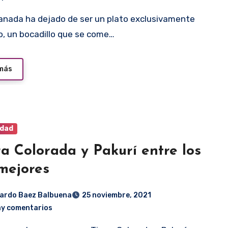
ro, un bocadillo que se come…
 más
idad
ra Colorada y Pakurí entre los
mejores
ardo Baez Balbuena
25 noviembre, 2021
ay comentarios