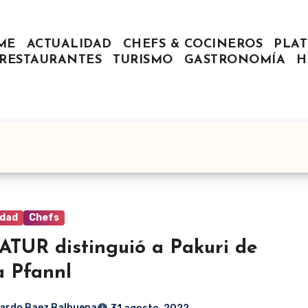
ME
ACTUALIDAD
CHEFS & COCINEROS
PLAT
RESTAURANTES
TURISMO
GASTRONOMÍA
H
idad
Chefs
TUR distinguió a Pakuri de
a Pfannl
ardo Baez Balbuena