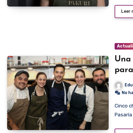
Leer
Actual
Una 
par
Edu
No h
Cinco chefs, cinco platos, una cena en Cocina Clandestina.
Pasaría