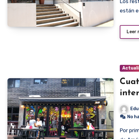
Los restaurantes paraguayos Tierra Colorada y Pakurí
están e
Leer
Actual
Cuat
inte
Edu
No h
Por primera vez, el listado de los 50 mejores restaurantes