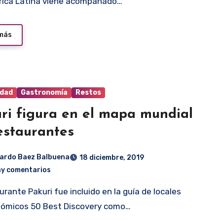
rica Latina viene acompañado…
 más
idad
Gastronomía
Restos
ri figura en el mapa mundial
estaurantes
ardo Baez Balbuena
18 diciembre, 2019
ay comentarios
nómicos 50 Best Discovery como…