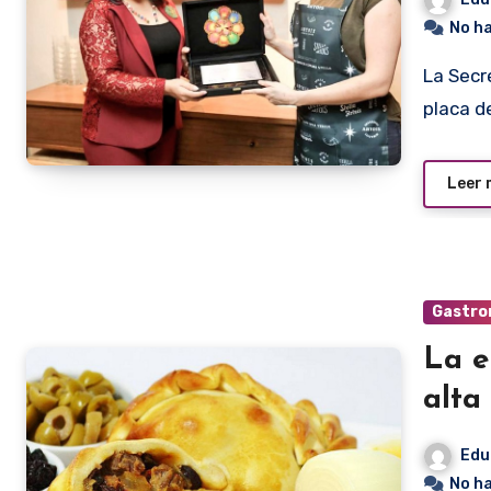
No h
La Secretaría Nacional de Turismo (SENATUR) entregó una
placa d
Leer
Gastro
La emp
alta
Edu
No h