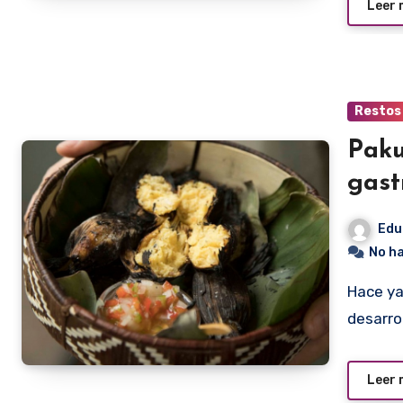
Leer
Restos
Paku
gast
Edu
No h
Hace ya dos años, el restaurante Pakuri empezó a
desarro
Leer