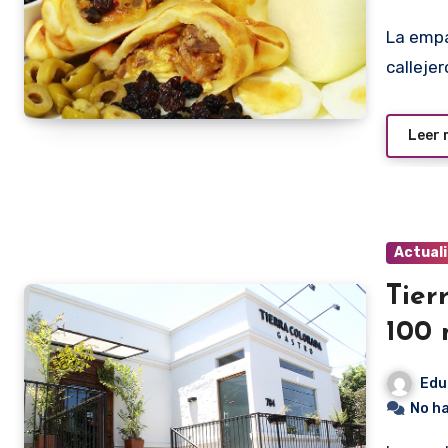
La empanada ha dejado de ser un plato exclusivamente
calleje
Leer
Actual
Tier
100 
Edu
No h