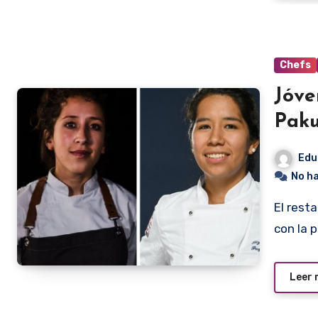
Chefs
Jóve
Paku
Edu
No h
El restaurante Pakuri realizará el sábado una cena maridaje
con la 
Leer