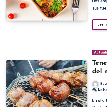
Dos emprendedores, una nutricionista y un chef unieron
sus fue
Leer
Actual
Tene
del
Edu
No h
En el último torneo Intercontinental de Asado realizado en