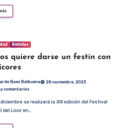
 más
idad
Bebidas
os quiere darse un festín con
licores
ardo Baez Balbuena
28 noviembre, 2023
ay comentarios
l del Licor en…