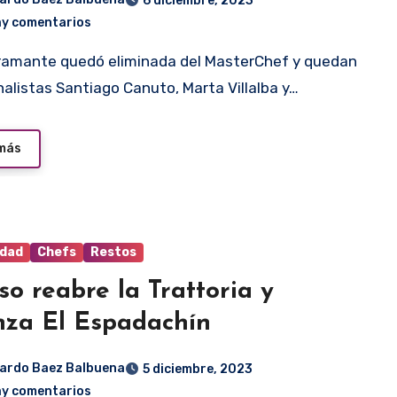
6 diciembre, 2023
ay comentarios
nalistas Santiago Canuto, Marta Villalba y…
 más
idad
Chefs
Restos
so reabre la Trattoria y
nza El Espadachín
ardo Baez Balbuena
5 diciembre, 2023
ay comentarios