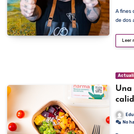
A fines del mes pasado reabrió sus puertas luego de más
de dos 
Leer
Actual
Una 
cali
Edu
No h