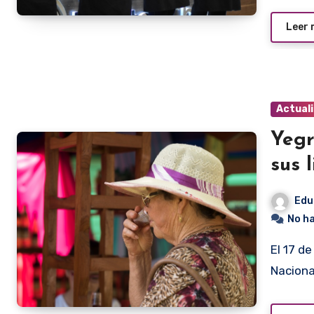
Leer
Actual
Yegr
sus 
Edu
No h
El 17 de diciembre se realizará la XIII edición del Festival
Naciona