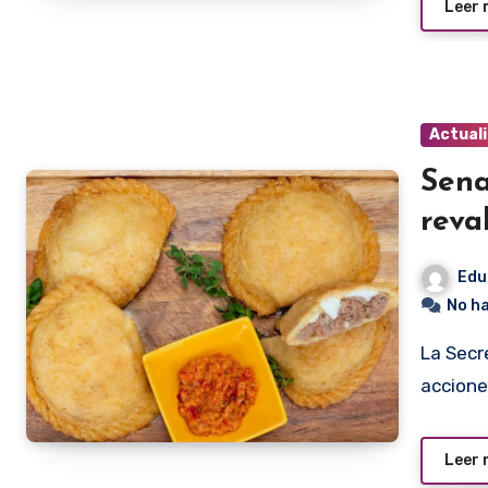
Leer
Actual
Sena
reva
Edu
No h
La Secretaría Nacional de Turismo anunció que impulsará
accione
Leer