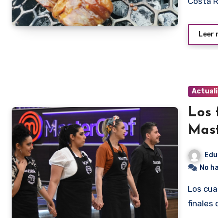
Costa R
Leer
Actual
Los 
Mas
Edu
No h
Los cuatro cocineros que se clasificaron para disputar las
finales