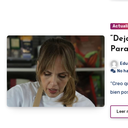
Actual
“Dej
Par
Edu
No h
“Creo que vamos a dejar en alto el nombre de Paraguay,
bien po
Leer