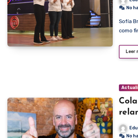
No h
Sofía Bramante quedó eliminada del MasterChef y quedan
como fi
Leer
Actual
Cola
rela
Edu
No h