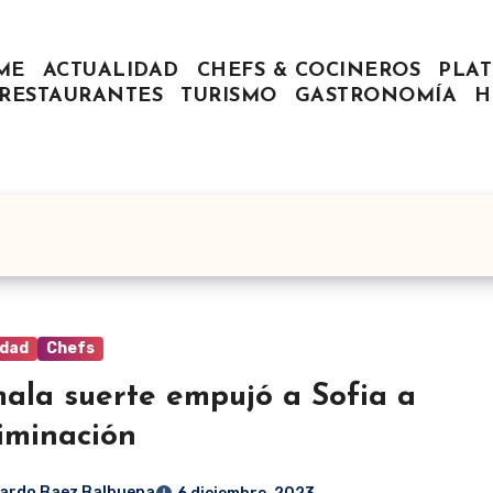
ME
ACTUALIDAD
CHEFS & COCINEROS
PLAT
RESTAURANTES
TURISMO
GASTRONOMÍA
H
idad
Chefs
ala suerte empujó a Sofia a
liminación
ardo Baez Balbuena