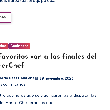
ica, Barbakua, el equipo de…
 más
idad
Cocineros
favoritos van a las finales del
terChef
ardo Baez Balbuena
29 noviembre, 2023
ay comentarios
 del MasterChef eran los que…