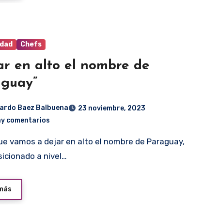
idad
Chefs
ar en alto el nombre de
aguay”
ardo Baez Balbuena
23 noviembre, 2023
ay comentarios
sicionado a nivel…
 más