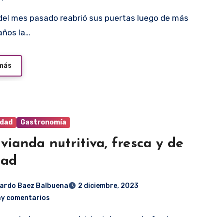
años la…
 más
idad
Gastronomía
vianda nutritiva, fresca y de
dad
ardo Baez Balbuena
2 diciembre, 2023
ay comentarios