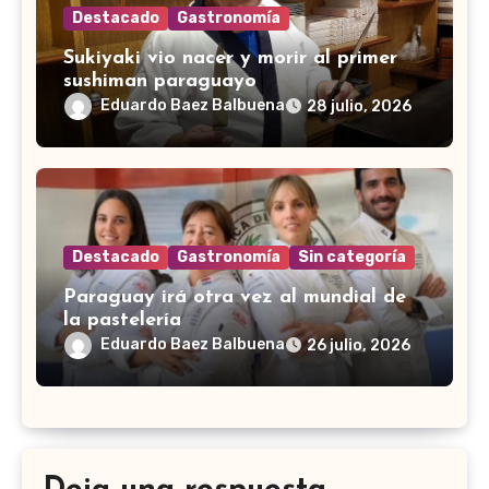
Destacado
Gastronomía
Sukiyaki vio nacer y morir al primer
sushiman paraguayo
Eduardo Baez Balbuena
28 julio, 2026
Destacado
Gastronomía
Sin categoría
Paraguay irá otra vez al mundial de
la pastelería
Eduardo Baez Balbuena
26 julio, 2026