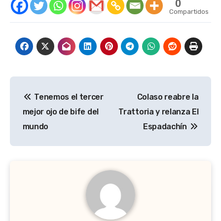
0
Compartidos
Navegación
Tenemos el tercer
Colaso reabre la
de
mejor ojo de bife del
Trattoria y relanza El
entradas
mundo
Espadachín