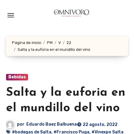
Ir
al
contenido
Página de inicio
PM
V
22
Salta y la euforia en el mundillo del vino
Bebidas
Salta y la euforia en
el mundillo del vino
por
Eduardo Baez Balbuena
22 agosto, 2022
#bodegas de Salta
,
#Francisco Puga
,
#Vinexpo Salta