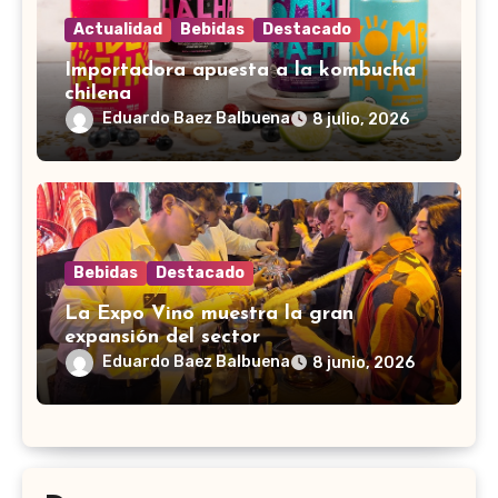
Actualidad
Bebidas
Destacado
Importadora apuesta a la kombucha
chilena
Eduardo Baez Balbuena
8 julio, 2026
Bebidas
Destacado
La Expo Vino muestra la gran
expansión del sector
Eduardo Baez Balbuena
8 junio, 2026