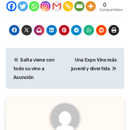
0
Compartidos
Navegación
Salta viene con
Una Expo Vino más
de
todo su vino a
juvenil y divertida
entradas
Asunción