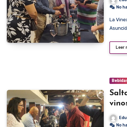
No h
La Vinexpo Salta se realizó la semana pasada en el
Asunció
Leer
Bebida
Salt
vino
Edu
No h