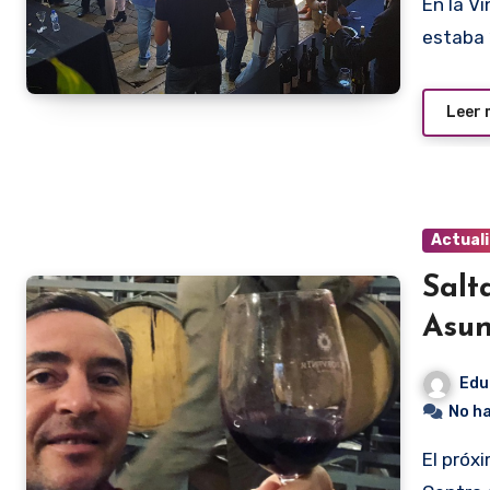
En la Vinexpo Salta hubo un ambiente diferente. La gente
estaba 
Leer
Actual
Salt
Asun
Edu
No h
El próximo domingo se realizará la Vinexpo Salta en el