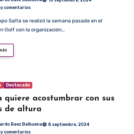
18 septiembre, 2024
ay comentarios
n Golf con la organización…
 más
s
Destacado
a quiere acostumbrar con sus
s de altura
ardo Baez Balbuena
8 septiembre, 2024
ay comentarios