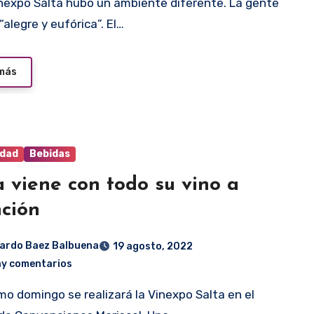
“alegre y eufórica”. El…
 más
idad
Bebidas
a viene con todo su vino a
ción
ardo Baez Balbuena
19 agosto, 2022
ay comentarios