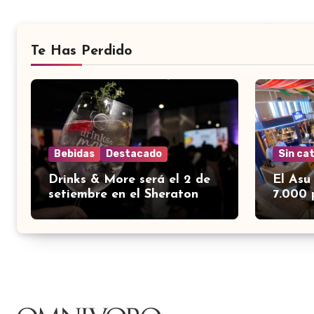
Te Has Perdido
Bebidas
Destacado
Sin ca
Drinks & More será el 2 de
El Asu
setiembre en el Sheraton
7.000 