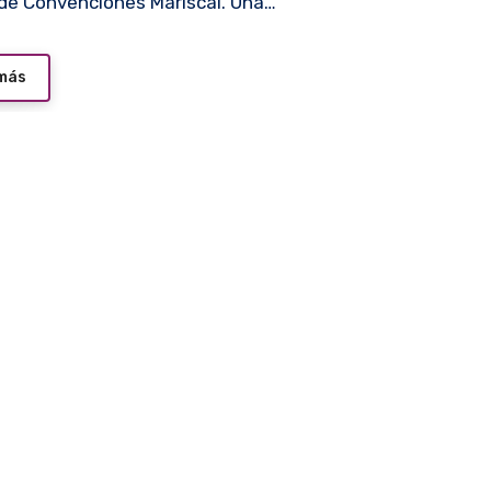
de Convenciones Mariscal. Una…
 más