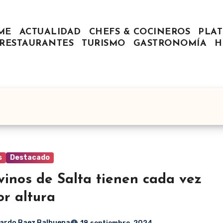
ME
ACTUALIDAD
CHEFS & COCINEROS
PLAT
RESTAURANTES
TURISMO
GASTRONOMÍA
H
s
Destacado
vinos de Salta tienen cada vez
r altura
ardo Baez Balbuena