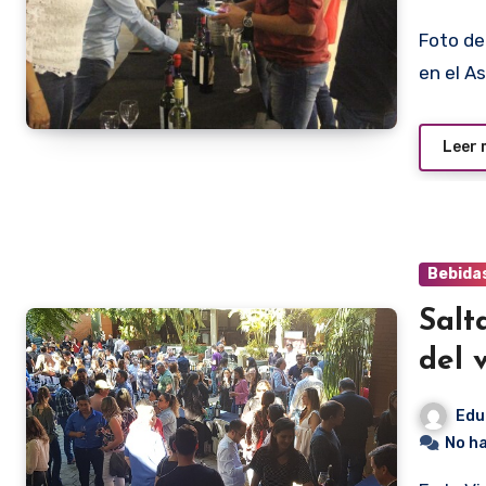
Foto de archivo. Edición 2023 de la Vinexpo Salta realizado
en el A
Leer
Bebida
Salt
del 
Edu
No h