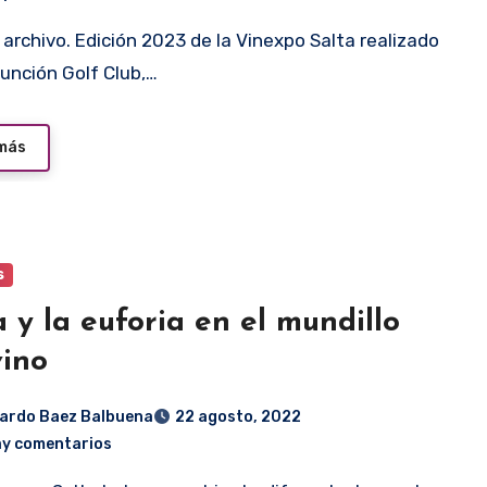
sunción Golf Club,…
 más
s
a y la euforia en el mundillo
vino
ardo Baez Balbuena
22 agosto, 2022
ay comentarios