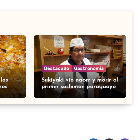
Destacado
Gastronomía
los
Sukiyaki vio nacer y morir al
nos
primer sushiman paraguayo