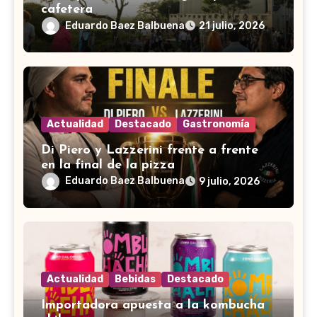
cafetera
Eduardo Baez Balbuena
21 julio, 2026
Actualidad
Destacado
Gastronomía
Di Piero y Lazzerini frente a frente
en la final de la pizza
Eduardo Baez Balbuena
9 julio, 2026
Actualidad
Bebidas
Destacado
Importadora apuesta a la kombucha