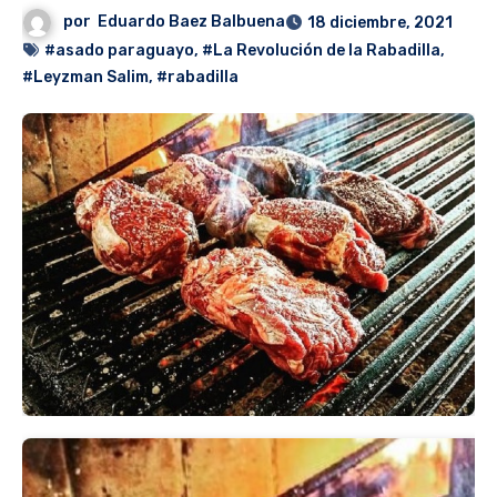
por
Eduardo Baez Balbuena
18 diciembre, 2021
#asado paraguayo
,
#La Revolución de la Rabadilla
,
#Leyzman Salim
,
#rabadilla