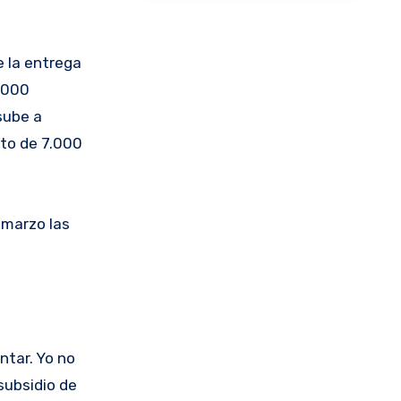
e la entrega
0.000
sube a
sto de 7.000
 marzo las
ntar. Yo no
subsidio de