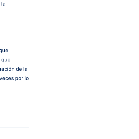
 la
 que
s que
uación de la
veces por lo