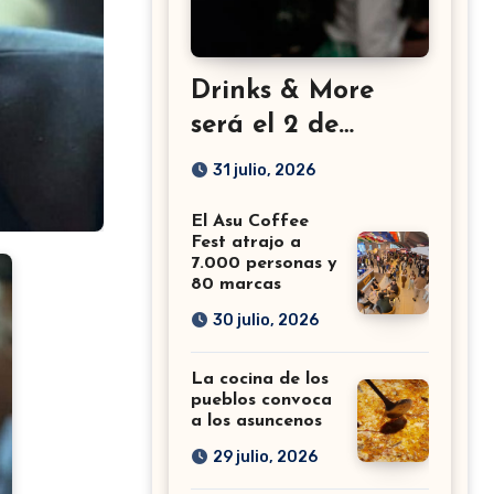
Drinks & More
será el 2 de
setiembre en el
31 julio, 2026
Sheraton
El Asu Coffee
Fest atrajo a
7.000 personas y
80 marcas
30 julio, 2026
La cocina de los
pueblos convoca
a los asuncenos
29 julio, 2026