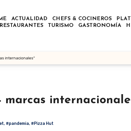
ME
ACTUALIDAD
CHEFS & COCINEROS
PLAT
RESTAURANTES
TURISMO
GASTRONOMÍA
H
as internacionales”
4 marcas internacionale
et
,
#pandemia
,
#Pizza Hut