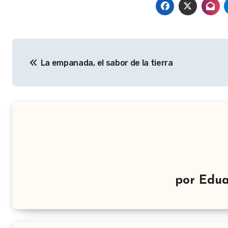
Navegación
La empanada, el sabor de la tierra
de
entradas
por
Edua