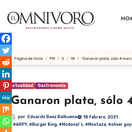
Ir
al
HO
contenido
Página de inicio
PM
V
18
“Ganaron plata, sólo 4 marc
Actualidad
Gastronomía
“Ganaron plata, sólo 
por
Eduardo Baez Balbuena
18 febrero, 2021
#ARPY
,
#Burger King
,
#Mcdonal´s
,
#Mostaza
,
#oliver gay