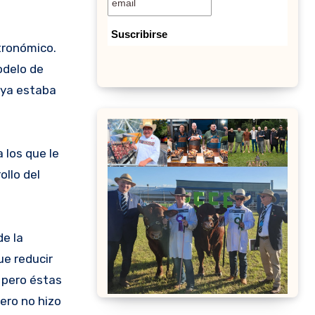
tronómico.
odelo de
 ya estaba
 los que le
ollo del
de la
ue reducir
 pero éstas
pero no hizo