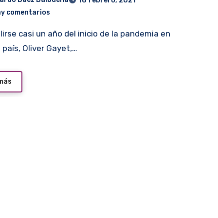
18 febrero, 2021
ay comentarios
 país, Oliver Gayet,…
 más