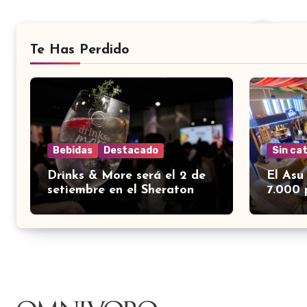
Te Has Perdido
Bebidas
Destacado
Sin ca
Drinks & More será el 2 de
El Asu
setiembre en el Sheraton
7.000 