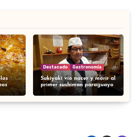
Destacado
Gastronomía
los
Sukiyaki vio nacer y morir al
nos
primer sushiman paraguayo