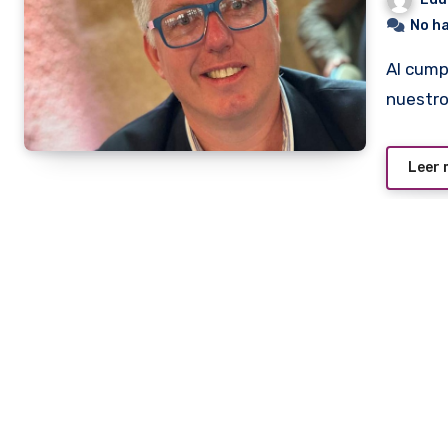
No h
Al cumplirse casi un año del inicio de la pandemia en
nuestro
Leer