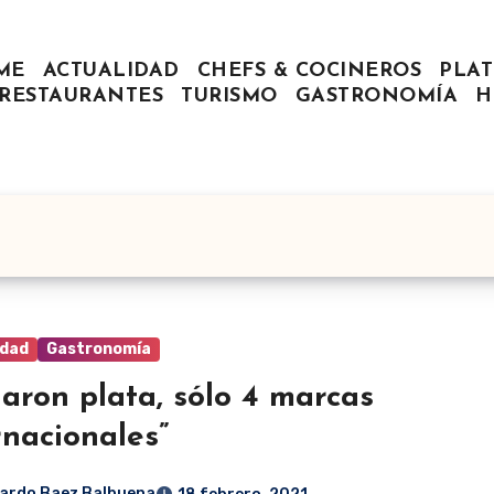
ME
ACTUALIDAD
CHEFS & COCINEROS
PLAT
RESTAURANTES
TURISMO
GASTRONOMÍA
H
idad
Gastronomía
aron plata, sólo 4 marcas
rnacionales”
ardo Baez Balbuena