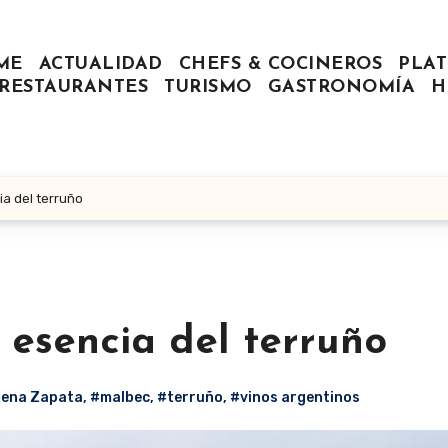
ME
ACTUALIDAD
CHEFS & COCINEROS
PLAT
RESTAURANTES
TURISMO
GASTRONOMÍA
H
a del terruño
 esencia del terruño
ena Zapata
,
#malbec
,
#terruño
,
#vinos argentinos