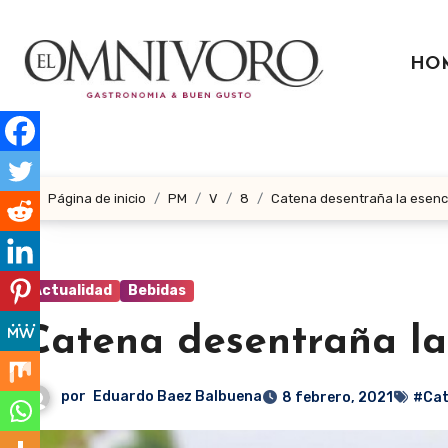
Ir
al
HO
contenido
Página de inicio
PM
V
8
Catena desentraña la esenci
Actualidad
Bebidas
Catena desentraña la
por
Eduardo Baez Balbuena
8 febrero, 2021
#Cat