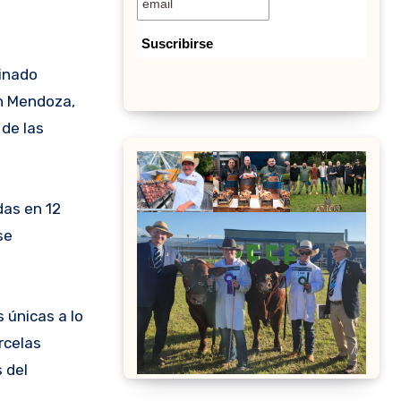
minado
en Mendoza,
 de las
das en 12
se
 únicas a lo
rcelas
 del