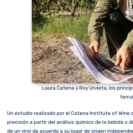
Laura Catena y Roy Urvieta, los princi
terru
Un estudio realizado por el Catena Institute of Wine con el Malbec, demuestra que el terruño puede identificarse con alta
precisión a partir del análisis químico de la bebida o
de un vino de acuerdo a su lugar de origen independi