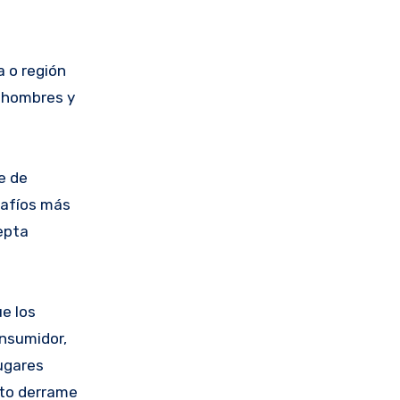
a o región
s hombres y
e de
safíos más
cepta
e los
onsumidor,
lugares
cto derrame