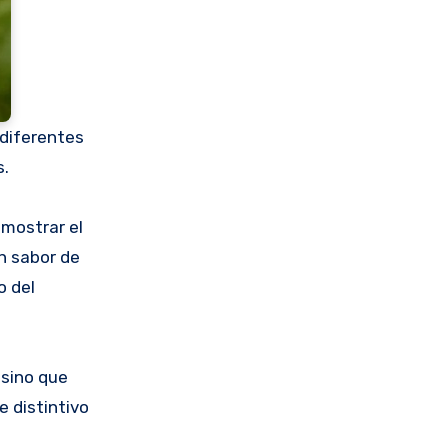
 diferentes
s.
emostrar el
n sabor de
o del
 sino que
e distintivo