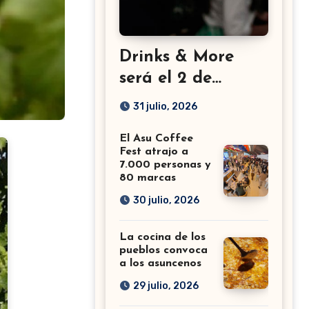
Drinks & More
será el 2 de
setiembre en el
31 julio, 2026
Sheraton
El Asu Coffee
Fest atrajo a
7.000 personas y
80 marcas
30 julio, 2026
La cocina de los
pueblos convoca
a los asuncenos
29 julio, 2026