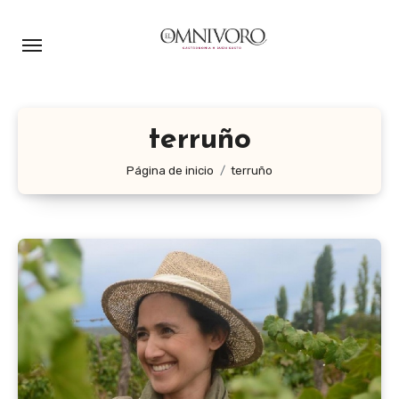
Ir
al
contenido
terruño
Página de inicio
terruño