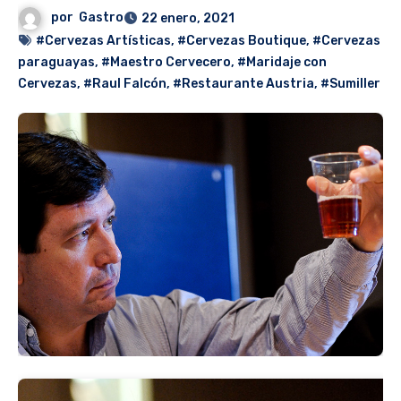
por
Gastro
22 enero, 2021
#Cervezas Artísticas
,
#Cervezas Boutique
,
#Cervezas
paraguayas
,
#Maestro Cervecero
,
#Maridaje con
Cervezas
,
#Raul Falcón
,
#Restaurante Austria
,
#Sumiller