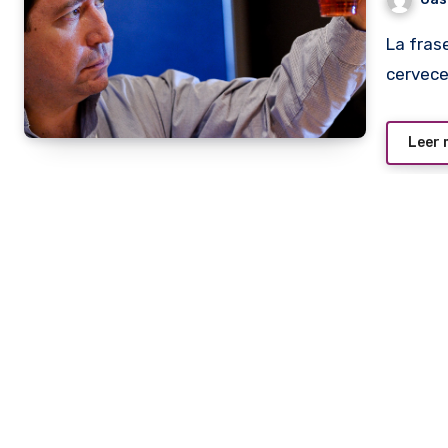
La frase suena como un bombazo. Es cierto, lo dice un
cervece
Leer