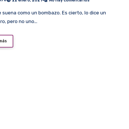
22 enero, 2021
No hay comentarios
ro, pero no uno…
 más