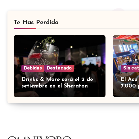
Te Has Perdido
Bebidas
Destacado
Sin ca
Drinks & More será el 2 de
El Asu
setiembre en el Sheraton
7.000 