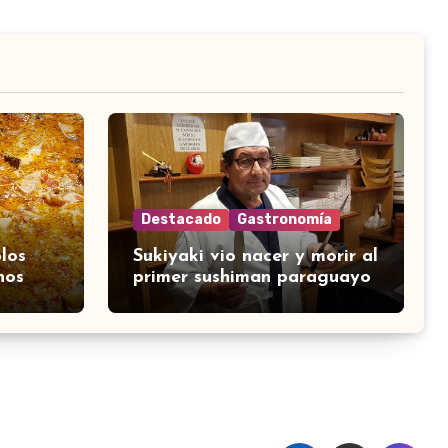
Destacado
Gastronomía
los
Sukiyaki vio nacer y morir al
nos
primer sushiman paraguayo