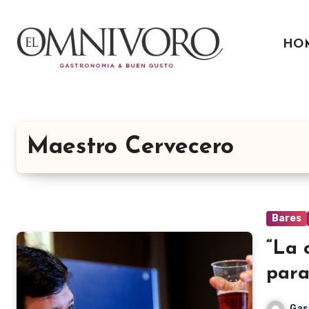
Ir
al
HO
contenido
Maestro Cervecero
Bares
“La 
para
Gas