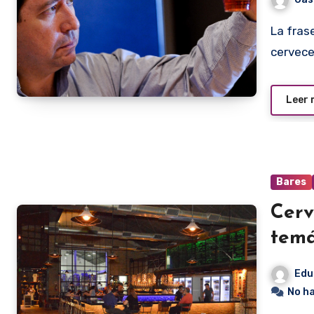
La frase suena como un bombazo. Es cierto, lo dice un
cervece
Leer
Bares
Cerv
temá
Edu
No h