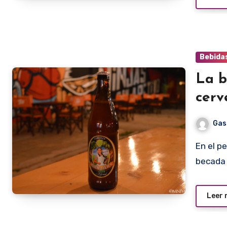
Bebida
La b
cerv
Gas
En el pequeño departamento en donde vivía estando
becada 
Leer