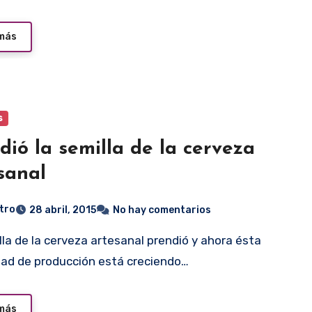
 más
s
dió la semilla de la cerveza
sanal
tro
28 abril, 2015
No hay comentarios
ad de producción está creciendo…
 más