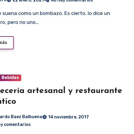
22 enero, 2021
No hay comentarios
ro, pero no uno…
 más
Bebidas
ecería artesanal y restaurante
tico
ardo Baez Balbuena
14 noviembre, 2017
ay comentarios