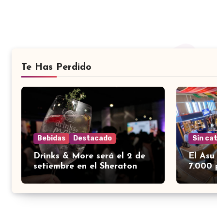
Te Has Perdido
Bebidas
Destacado
Sin ca
Drinks & More será el 2 de
El Asu
setiembre en el Sheraton
7.000 