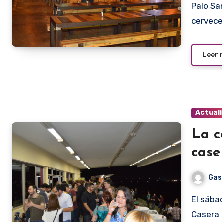
Palo Santo es en esencia un brewpub. Es decir, una micro
cervece
Leer
Actual
La c
case
Gas
El sábado pasado se dirimió el Primer Concurso de Cerveza
Casera 