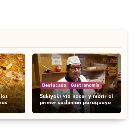
Destacado
Gastronomía
los
Sukiyaki vio nacer y morir al
nos
primer sushiman paraguayo