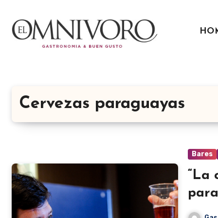
Ir
al
HO
contenido
Cervezas paraguayas
Bares
“La 
para
Gas