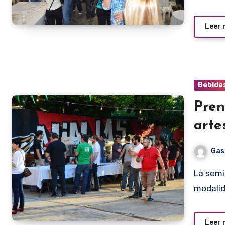
Leer
Bebida
Pren
arte
Gas
La semilla de la cerveza artesanal prendió y ahora ésta
modalid
Leer