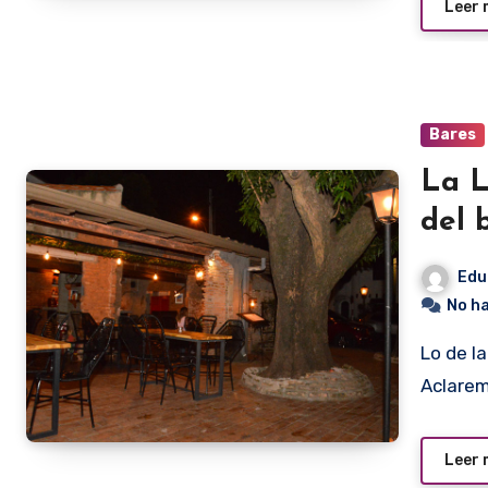
Leer
Bares
La L
del 
Edu
No h
Lo de la oveja negra no es por mal comportamiento.
Aclarem
Leer