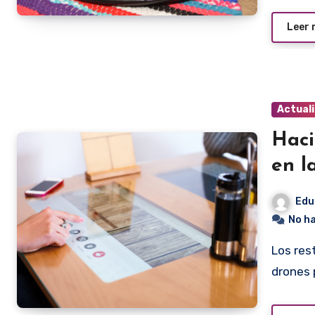
Leer
Actual
Haci
en l
Edu
No h
Los restaurantes del futuro no van a recurrir a robots o
drones 