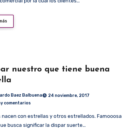
comercial por la cual los clientes…
 más
ar nuestro que tiene buena
ella
ardo Baez Balbuena
24 noviembre, 2017
ay comentarios
Que busca significar la dispar suerte…