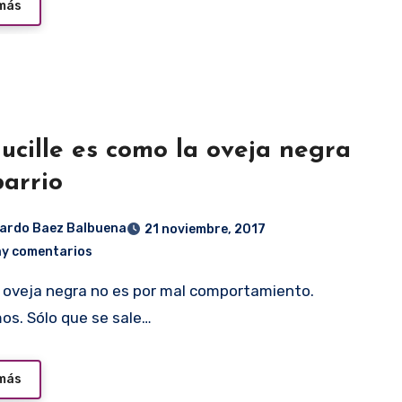
 más
ucille es como la oveja negra
barrio
ardo Baez Balbuena
21 noviembre, 2017
ay comentarios
os. Sólo que se sale…
 más