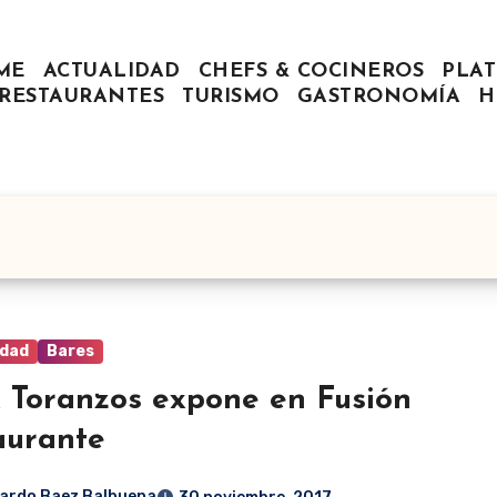
ME
ACTUALIDAD
CHEFS & COCINEROS
PLAT
RESTAURANTES
TURISMO
GASTRONOMÍA
H
idad
Bares
x Toranzos expone en Fusión
aurante
ardo Baez Balbuena