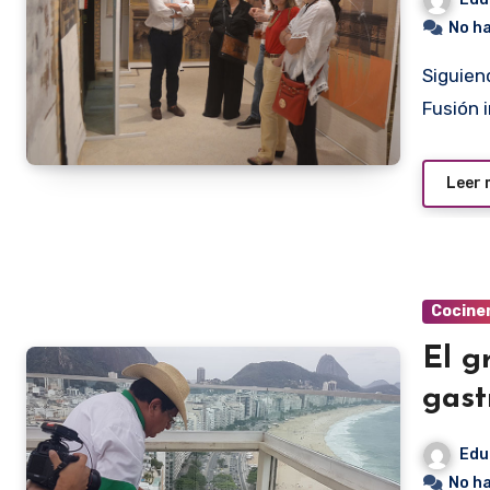
No h
Siguiendo con su ciclo de “Amigos & Arte”, el restaurante
Fusión 
Leer
Cocine
El g
gast
Edu
No h