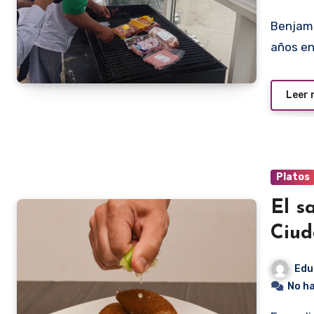
Benjamín “Asado” Benítez se ha constituido en los últimos
años en
Leer
Platos
El s
Ciud
Edu
No h