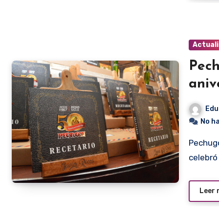
Actual
Pech
aniv
Edu
No h
Pechugon acaba de cumplir cincuenta años de existencia y
celebró
Leer