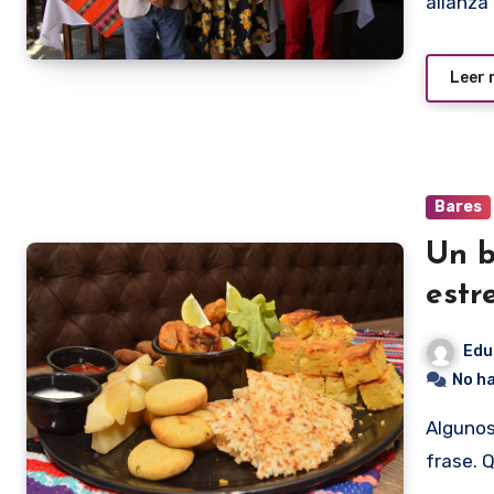
alianza 
Leer
Bares
Un b
estr
Edu
No h
Algunos nacen con estrellas y otros estrellados. Famooosa
frase. 