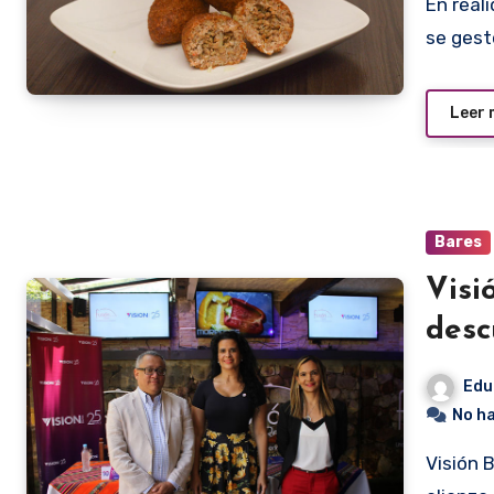
En realidad vuelve al lugar dónde nació. Porque El Paisano
se gest
Leer
Bares
Visi
desc
Edu
No h
Visión Banco y Fusión Restó firmaron recientemente una