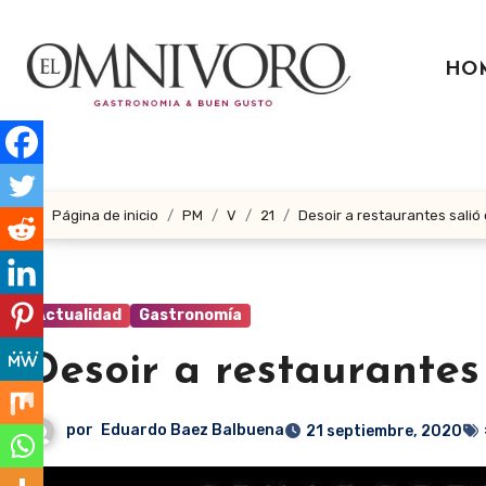
Ir
al
HO
contenido
Página de inicio
PM
V
21
Desoir a restaurantes salió
Actualidad
Gastronomía
Desoir a restaurantes
por
Eduardo Baez Balbuena
21 septiembre, 2020