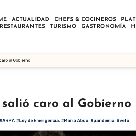
ME
ACTUALIDAD
CHEFS & COCINEROS
PLAT
RESTAURANTES
TURISMO
GASTRONOMÍA
H
 caro al Gobierno
 salió caro al Gobierno
#ARPY
,
#Ley de Emergencia
,
#Mario Abdo
,
#pandemia
,
#veto