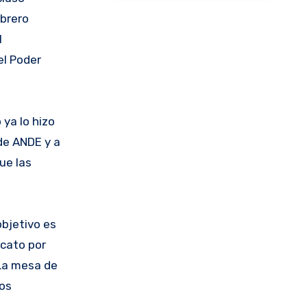
obrero
l
el Poder
 ya lo hizo
de ANDE y a
ue las
objetivo es
acato por
 La mesa de
los