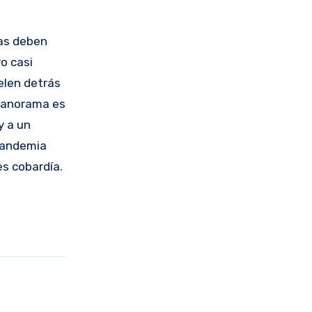
ras deben
o casi
elen detrás
 panorama es
y a un
 pandemia
es cobardía.