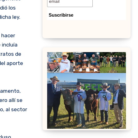
dió los
icha ley.
a hacer
 incluía
tratos de
del aporte
rlamento,
ro allí se
o, al sector
cluso