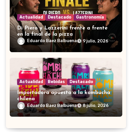
Actualidad
Destacado
Gastronomía
Di Piero y Lazzerini frente a frente
en la final de la pizza
Eduardo Baez Balbuena
9 julio, 2026
Actualidad
Bebidas
Destacado
Importadora apuesta a la kombucha
chilena
Eduardo Baez Balbuena
8 julio, 2026