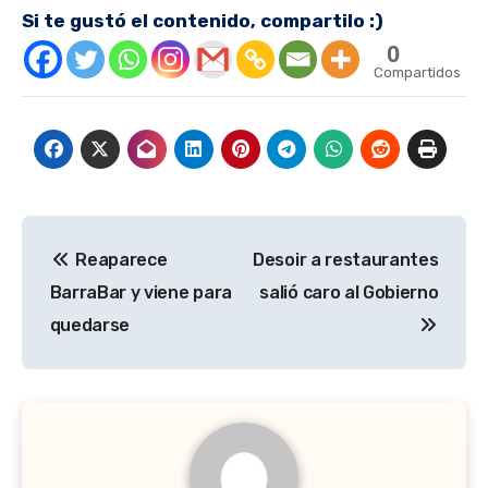
Si te gustó el contenido, compartilo :)
0
Compartidos
Navegación
Reaparece
Desoir a restaurantes
de
BarraBar y viene para
salió caro al Gobierno
entradas
quedarse