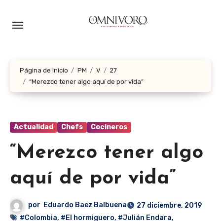
Ir
al
contenido
Página de inicio
PM
V
27
“Merezco tener algo aquí de por vida”
Actualidad
Chefs
Cocineros
“Merezco tener algo
aquí de por vida”
por
Eduardo Baez Balbuena
27 diciembre, 2019
#Colombia
,
#El hormiguero
,
#Julián Endara
,