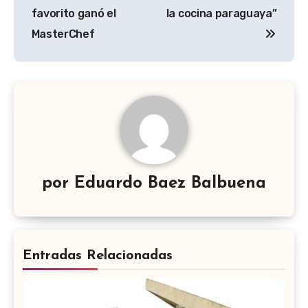
de
favorito ganó el
la cocina paraguaya”
entradas
MasterChef
por
Eduardo Baez Balbuena
Entradas Relacionadas