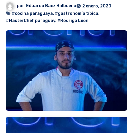
por
Eduardo Baez Balbuena
2 enero, 2020
#cocina paraguaya
,
#gastronomía típica
,
#MasterChef paraguay
,
#Rodrigo León