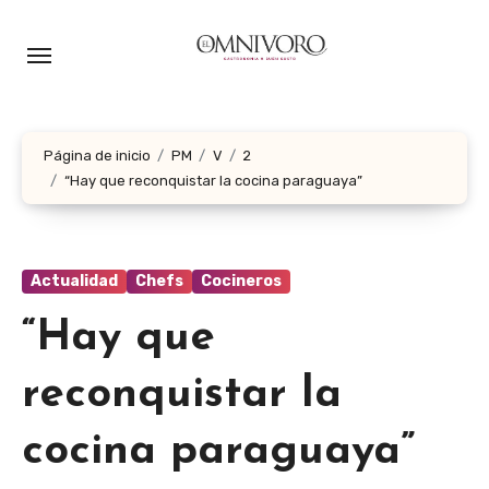
Ir
al
contenido
Página de inicio
PM
V
2
“Hay que reconquistar la cocina paraguaya”
Actualidad
Chefs
Cocineros
“Hay que
reconquistar la
cocina paraguaya”