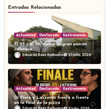
Entradas Relacionadas
Actualidad
Destacado
Gastronomía
El 25 y el 26 vuelve la gran pasión
cafetera
Eduardo Baez Balbuena
21 julio, 2026
Actualidad
Destacado
Gastronomía
Di Piero y Lazzerini frente a frente
en la final de la pizza
Eduardo Baez Balbuena
9 julio, 2026