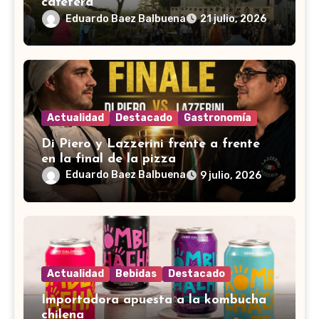
cafetera
Eduardo Baez Balbuena
21 julio, 2026
Actualidad
Destacado
Gastronomía
Di Piero y Lazzerini frente a frente
en la final de la pizza
Eduardo Baez Balbuena
9 julio, 2026
Actualidad
Bebidas
Destacado
Importadora apuesta a la kombucha
chilena