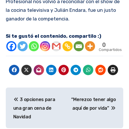
Profesional nos volvió a reconciliar con el show de
la cocina televisiva y Julián Endara, fue un justo
ganador de la competencia.
Si te gustó el contenido, compartilo :)
0
Compartidos
Navegación
3 opciones para
“Merezco tener algo
de
una gran cena de
aquí de por vida”
entradas
Navidad