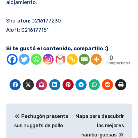
alojamiento.
Sheraton: 0216177230
Aloft: 0216177151
Si te gustó el contenido, compartilo :)
0
Compartidos
Navegación
Pechugón presenta
Mapa para descubrir
de
sus nuggets de pollo
las mejores
entradas
hamburguesas