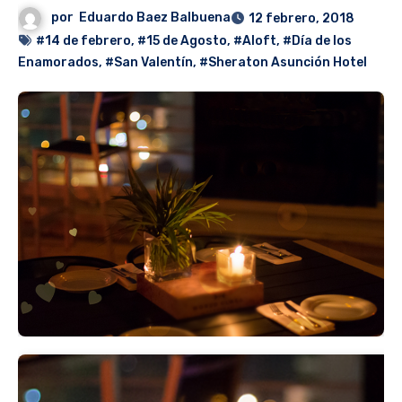
por
Eduardo Baez Balbuena
12 febrero, 2018
#14 de febrero
,
#15 de Agosto
,
#Aloft
,
#Día de los
Enamorados
,
#San Valentín
,
#Sheraton Asunción Hotel