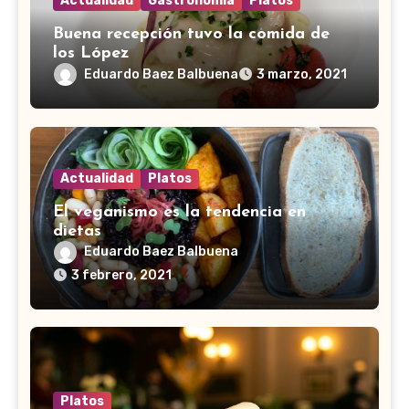
Actualidad
Gastronomía
Platos
Buena recepción tuvo la comida de
los López
Eduardo Baez Balbuena
3 marzo, 2021
Actualidad
Platos
El veganismo es la tendencia en
dietas
Eduardo Baez Balbuena
3 febrero, 2021
Platos