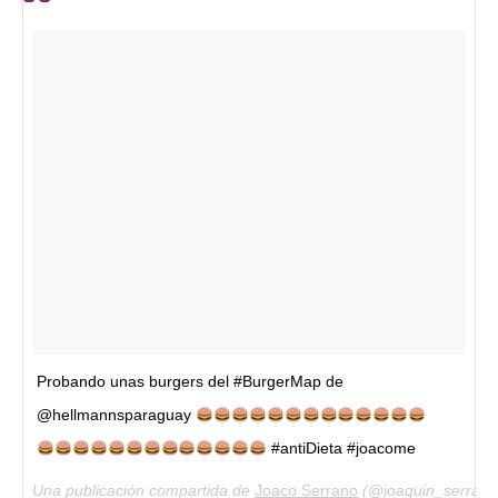
Probando unas burgers del #BurgerMap de
@hellmannsparaguay
#antiDieta #joacome
Una publicación compartida de
Joaco Serrano
(@joaquin_serrano