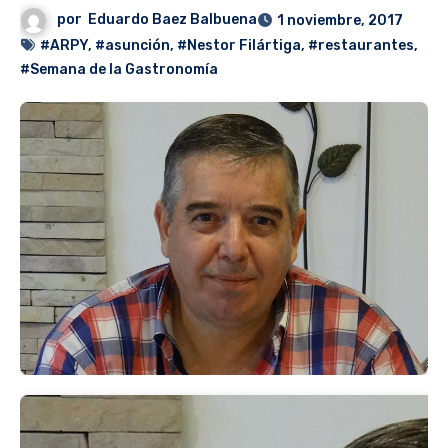
por
Eduardo Baez Balbuena
1 noviembre, 2017
#ARPY
,
#asunción
,
#Nestor Filártiga
,
#restaurantes
,
#Semana de la Gastronomía