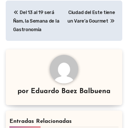
Navegación
Del 13 al 19 será
Ciudad del Este tiene
de
Ñam, la Semana de la
un Vare’a Gourmet
entradas
Gastronomía
por
Eduardo Baez Balbuena
Entradas Relacionadas