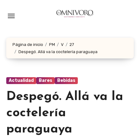
Ir
al
contenido
Página de inicio
PM
V
27
Despegó. Allá va la coctelería paraguaya
Actualidad
Bares
Bebidas
Despegó. Allá va la
coctelería
paraguaya