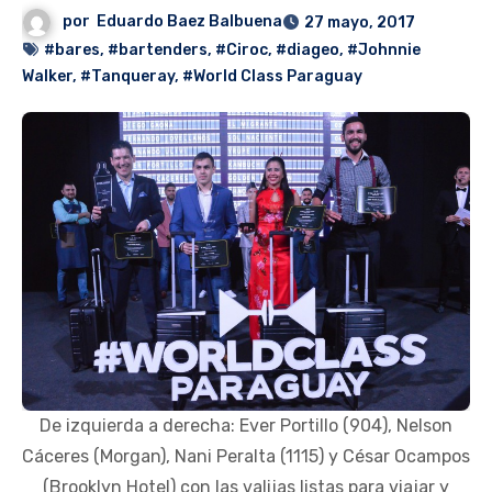
por
Eduardo Baez Balbuena
27 mayo, 2017
#bares
,
#bartenders
,
#Ciroc
,
#diageo
,
#Johnnie
Walker
,
#Tanqueray
,
#World Class Paraguay
De izquierda a derecha: Ever Portillo (904), Nelson
Cáceres (Morgan), Nani Peralta (1115) y César Ocampos
(Brooklyn Hotel) con las valijas listas para viajar y