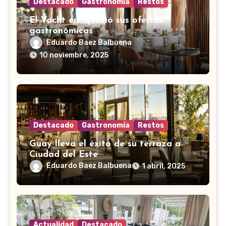
Destacado
Gastronomía
Restos
El Yacht enriqueció sus ofertas
gastronómicas
Eduardo Baez Balbuena
10 noviembre, 2025
Destacado
Gastronomía
Restos
Guay lleva el éxito de su terraza a
Ciudad del Este
Eduardo Baez Balbuena
1 abril, 2025
Actualidad
Destacado