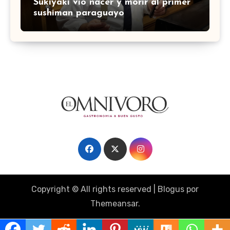
Sukiyaki vio nacer y morir al primer
sushiman paraguayo
Copyright © All rights reserved
|
Blogus
por
Themeansar
.