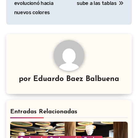
evolucionó hacia
sube a las tablas
entradas
nuevos colores
por
Eduardo Baez Balbuena
Entradas Relacionadas