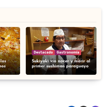
Destacado
Gastronomía
los
Sukiyaki vio nacer y morir al
nos
primer sushiman paraguayo