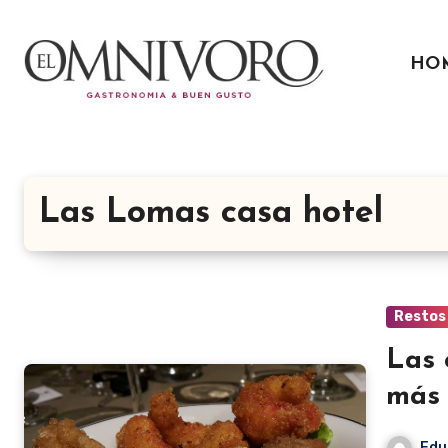
Ir
al
HO
contenido
Las Lomas casa hotel
Restos
Las 
más
Edu