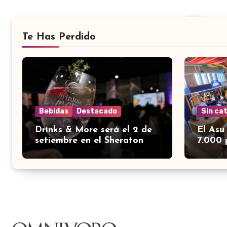
Te Has Perdido
Bebidas
Destacado
Sin ca
Drinks & More será el 2 de
El Asu
setiembre en el Sheraton
7.000 