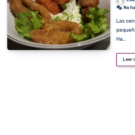
No h
Las cenas maridajes suelen ser frugales. Muchos pasos,
pequeña
Ha…
Leer