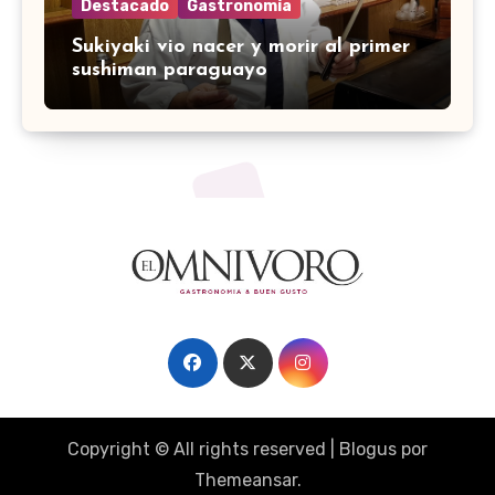
Destacado
Gastronomía
Sukiyaki vio nacer y morir al primer
sushiman paraguayo
Copyright © All rights reserved
|
Blogus
por
Themeansar
.