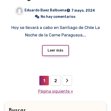
Eduardo Baez Balbuena
7 mayo, 2024
No hay comentarios
Hoy se llevará a cabo en Santiago de Chile La
Noche de la Carne Paraguaya,…
Leer más
Paginación
1
2
de
Página siguiente »
entradas
Buscar