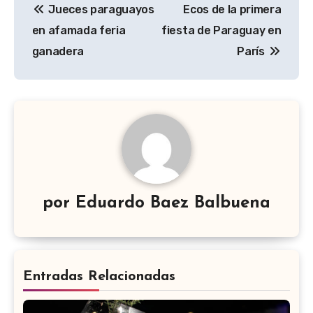
Jueces paraguayos
Ecos de la primera
de
en afamada feria
fiesta de Paraguay en
entradas
ganadera
París
por
Eduardo Baez Balbuena
Entradas Relacionadas