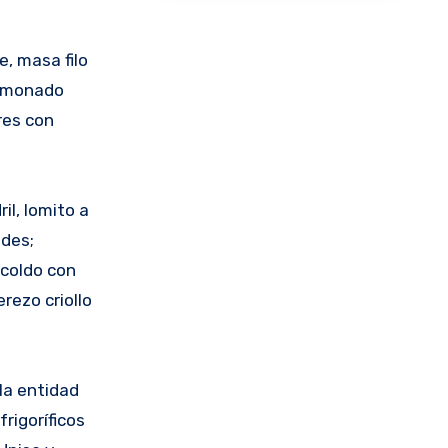
, masa filo
jamonado
res con
il, lomito a
ades;
scoldo con
rezo criollo
la entidad
rigoríficos