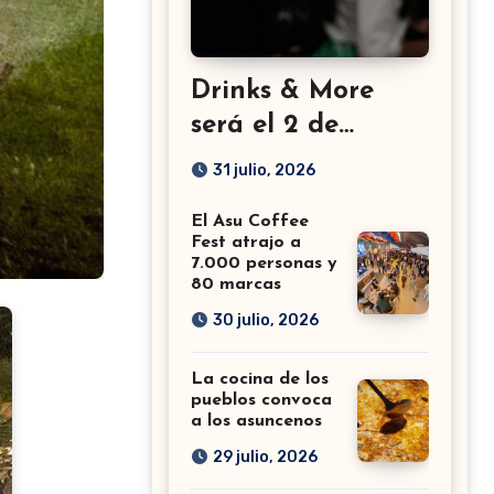
Drinks & More
será el 2 de
setiembre en el
31 julio, 2026
Sheraton
El Asu Coffee
Fest atrajo a
7.000 personas y
80 marcas
30 julio, 2026
La cocina de los
pueblos convoca
a los asuncenos
29 julio, 2026