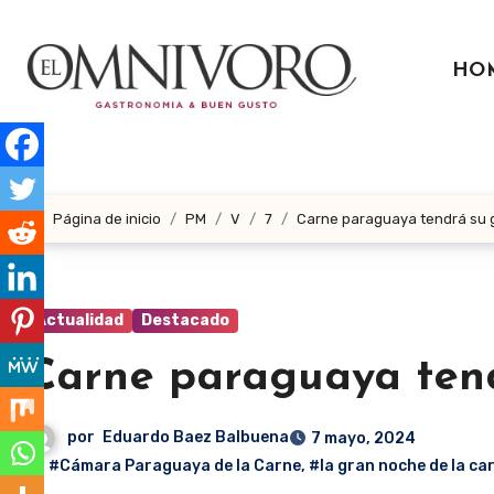
Ir
al
HO
contenido
Página de inicio
PM
V
7
Carne paraguaya tendrá su 
Actualidad
Destacado
Carne paraguaya tend
por
Eduardo Baez Balbuena
7 mayo, 2024
#Cámara Paraguaya de la Carne
,
#la gran noche de la ca