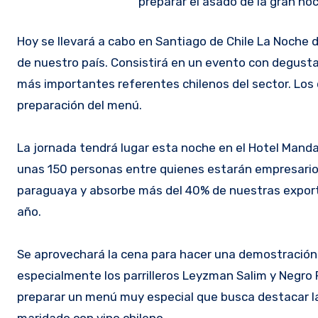
preparar el asado de la gran no
Hoy se llevará a cabo en Santiago de Chile La Noche de la Carne Paraguaya, el evento más importante del sector cárnico
de nuestro país. Consistirá en un evento con degustac
más importantes referentes chilenos del sector. Los
preparación del menú.
La jornada tendrá lugar esta noche en el Hotel Mandar
unas 150 personas entre quienes estarán empresarios 
paraguaya y absorbe más del 40% de nuestras export
año.
Se aprovechará la cena para hacer una demostración d
especialmente los parrilleros Leyzman Salim y Negr
preparar un menú muy especial que busca destacar la 
maridado con vino chileno.