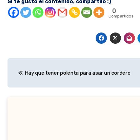
Si te gustó el contenido, compartilo :)
0
Compartidos
Navegación
Hay que tener polenta para asar un cordero
de
entradas