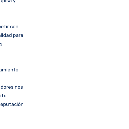
Upisa y
etir con
lidad para
os
namiento
idores nos
ite
 reputación