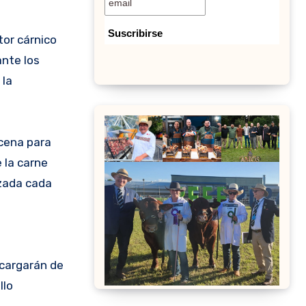
ante los
 la
 cena para
 la carne
izada cada
ncargarán de
llo