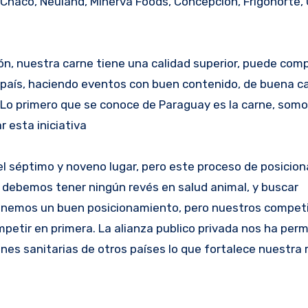
goChaco, Neuland, Minerva Foods, Concepción, Frigonorte, 
, nuestra carne tiene una calidad superior, puede comp
 país, haciendo eventos con buen contenido, de buena ca
 Lo primero que se conoce de Paraguay es la carne, som
r esta iniciativa
l séptimo y noveno lugar, pero este proceso de posicio
o debemos tener ningún revés en salud animal, y buscar
enemos un buen posicionamiento, pero nuestros compet
etir en primera. La alianza publico privada nos ha perm
ones sanitarias de otros países lo que fortalece nuestra