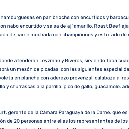
inihamburguesas en pan brioche con encurtidos y barbecue
con nabo encurtido y salsa de ají amarillo, Roast Beef a
anada de carne mechada con champiñones y estofado de 
 donde atenderán Leyzman y Riveros, sirviendo tapa cuadr
 habrá un mesón de picadas, con las siguientes especialid
ovoleta en plancha con aderezo provenzal, calabaza al re
o y churrascas a la parrilla, pico de gallo, guacamole, ade
rt, gerente de la Cámara Paraguaya de la Carne, que es 
 de 20 personas entre ellas los representantes de los f