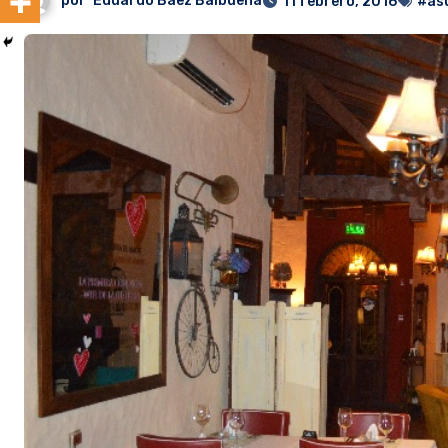
por
Eduardo Baez Balbuena
11 febrero, 2016
#as