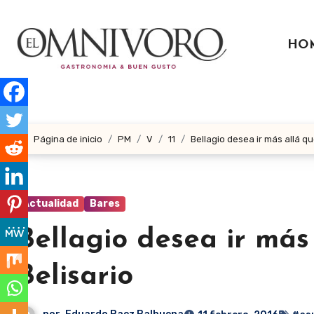
Ir
al
HO
contenido
Página de inicio
PM
V
11
Bellagio desea ir más allá qu
Actualidad
Bares
Bellagio desea ir más
Belisario