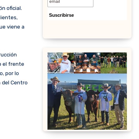
 oficial.
ientes,
ue viene a
rucción
o el frente
, por lo
a del Centro