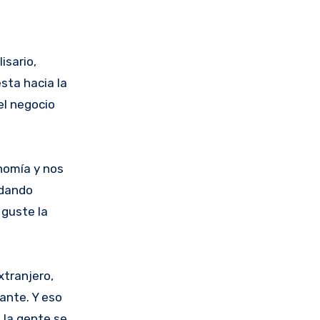
isario,
sta hacia la
el negocio
nomía y nos
 dando
 guste la
xtranjero,
ante. Y eso
 la gente se