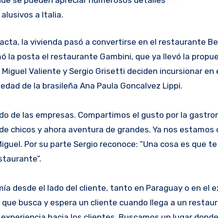
onde se pueden apreciar numerosos detalles
lusivos a Italia.
ta, la vivienda pasó a convertirse en el restaurante Bel
mó la posta el restaurante Gambini, que ya llevó la propue
 Miguel Valiente y Sergio Grisetti deciden incursionar en 
dad de la brasileña Ana Paula Goncalvez Lippi.
do de las empresas. Compartimos el gusto por la gastro
de chicos y ahora aventura de grandes. Ya nos estamos
iguel. Por su parte Sergio reconoce: “Una cosa es que te
staurante”.
 desde el lado del cliente, tanto en Paraguay o en el e
que busca y espera un cliente cuando llega a un restaur
 experiencia hacia los clientes. Buscamos un lugar donde