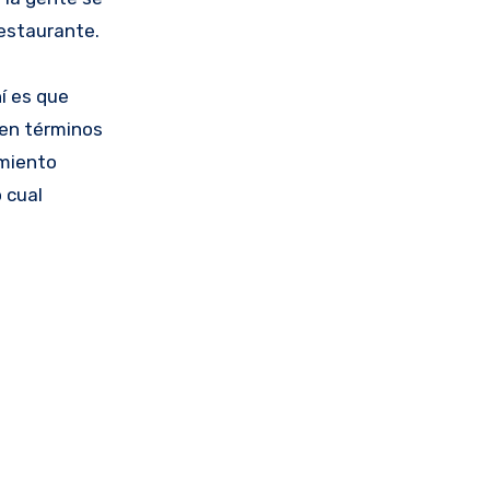
restaurante.
í es que
 en términos
amiento
 cual