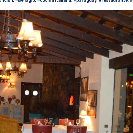
unción
,
#Bellagio
,
#cocina italiana
,
#paraguay
,
#restaurante
,
#