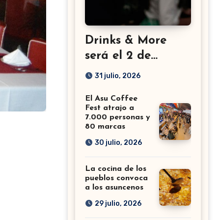
Drinks & More
será el 2 de
setiembre en el
31 julio, 2026
Sheraton
El Asu Coffee
Fest atrajo a
7.000 personas y
80 marcas
30 julio, 2026
La cocina de los
pueblos convoca
a los asuncenos
29 julio, 2026