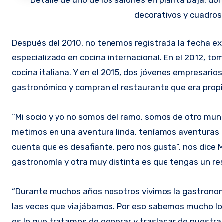
Detalle de uno de los salones en planta baja, d
decorativos y cuadros a
Después del 2010, no tenemos registrada la fecha exac
especializado en cocina internacional. En el 2012, to
cocina italiana. Y en el 2015, dos jóvenes empresarios
gastronómico y compran el restaurante que era propie
“Mi socio y yo no somos del ramo, somos de otro mun
metimos en una aventura linda, teníamos aventuras 
cuenta que es desafiante, pero nos gusta”, nos dice M
gastronomía y otra muy distinta es que tengas un re
“Durante muchos años nosotros vivimos la gastronomía
las veces que viajábamos. Por eso sabemos mucho lo 
es lo que tratamos de generar y trasladar de nuestra