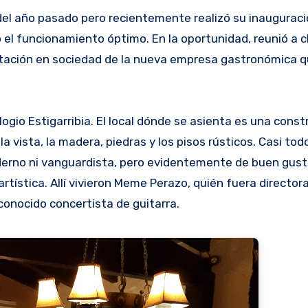
del año pasado pero recientemente realizó su inauguración
l funcionamiento óptimo. En la oportunidad, reunió a cl
ntación en sociedad de la nueva empresa gastronómica q
ogio Estigarribia. El local dónde se asienta es una const
a vista, la madera, piedras y los pisos rústicos. Casi tod
oderno ni vanguardista, pero evidentemente de buen gusto
tística. Allí vivieron Meme Perazo, quién fuera director
conocido concertista de guitarra.