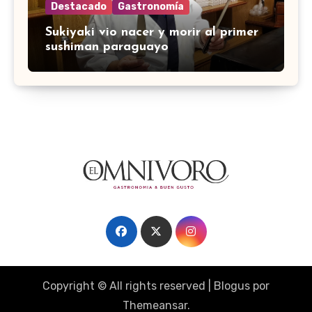
Destacado
Gastronomía
Sukiyaki vio nacer y morir al primer
sushiman paraguayo
Copyright © All rights reserved
|
Blogus
por
Themeansar
.