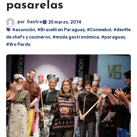
pasarelas
por
Gastro
25 marzo, 2014
#asunción
,
#Bracelli en Paraguay
,
#Conmebol
,
#desfile
de chefs y cocineros
,
#moda gastronómica
,
#paraguay
,
#Vro Pardo