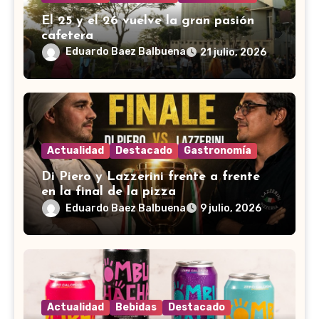
El 25 y el 26 vuelve la gran pasión
cafetera
Eduardo Baez Balbuena
21 julio, 2026
Actualidad
Destacado
Gastronomía
Di Piero y Lazzerini frente a frente
en la final de la pizza
Eduardo Baez Balbuena
9 julio, 2026
Actualidad
Bebidas
Destacado