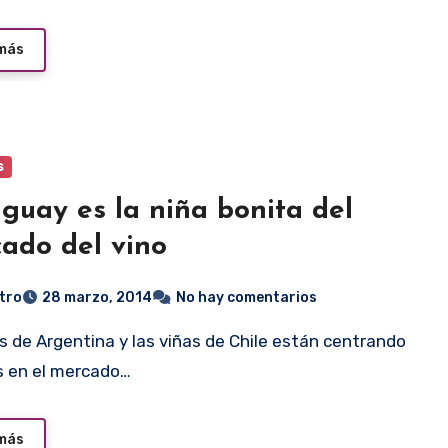
 más
s
guay es la niña bonita del
ado del vino
tro
28 marzo, 2014
No hay comentarios
s en el mercado…
 más