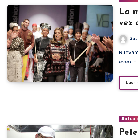
La m
vez 
Gas
Nuevamente Vro Pardo estará presente en el máximo
evento 
Leer
Actual
Pete