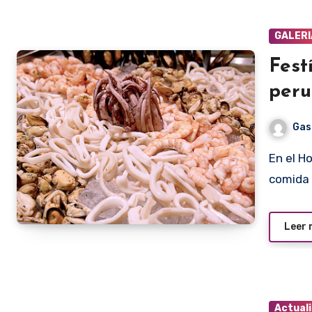
GALERI
Fest
per
Gas
En el Hotel Sheraton se está realizando una festival de
comida
Leer
Actual