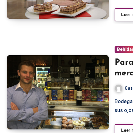
Leer
Bebida
Para
merc
Gas
Bodegas de Argentina y las viñas de Chile están centrando
sus ojo
Leer