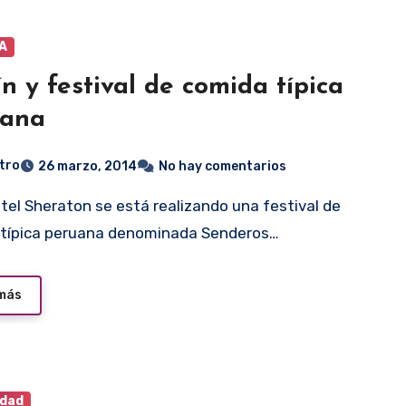
A
ín y festival de comida típica
uana
tro
26 marzo, 2014
No hay comentarios
 típica peruana denominada Senderos…
 más
idad