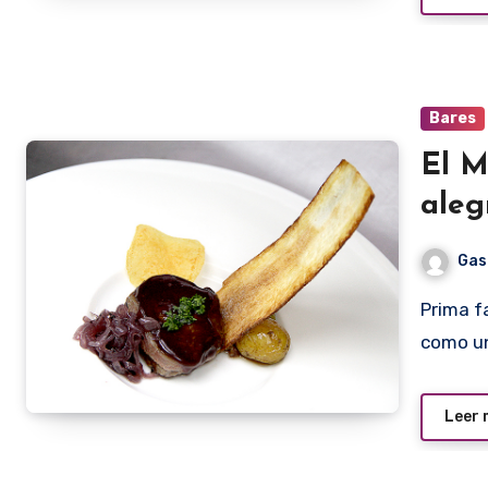
Bares
El M
aleg
Gas
Prima facie, el resultado de la gastronomía se presenta
como un
Leer