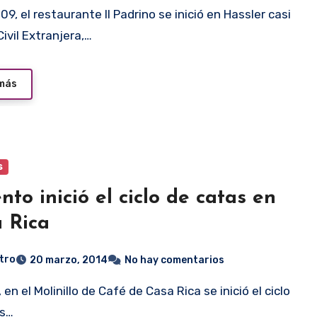
ivil Extranjera,…
 más
s
ento inició el ciclo de catas en
 Rica
tro
20 marzo, 2014
No hay comentarios
as…