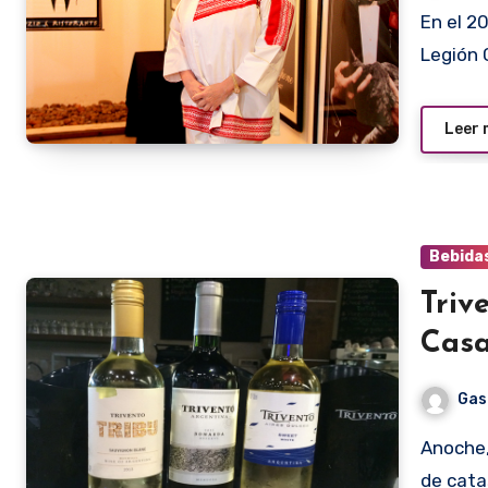
En el 2009, el restaurante Il Padrino se inició en Hassler casi
Legión C
Leer
Bebida
Triv
Casa
Gas
Anoche, en el Molinillo de Café de Casa Rica se inició el ciclo
de cat