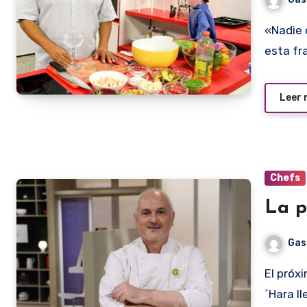
«Nadie quiere pagar 25.000 guaraníes por un vori vori». Con
esta fr
Leer
Chefs
La p
Gas
El próximo 23 de abril la Escuela Integral Gastronómica O
´Hara l