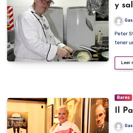
y sa
Gas
Peter Stenger, poco a poco va cumpliendo su sueño de
tener u
Leer
Bares
Il P
Gas