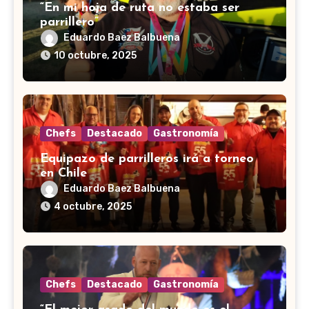
“En mi hoja de ruta no estaba ser
parrillero”
Eduardo Baez Balbuena
10 octubre, 2025
Chefs
Destacado
Gastronomía
Equipazo de parrilleros irá a torneo
en Chile
Eduardo Baez Balbuena
4 octubre, 2025
Chefs
Destacado
Gastronomía