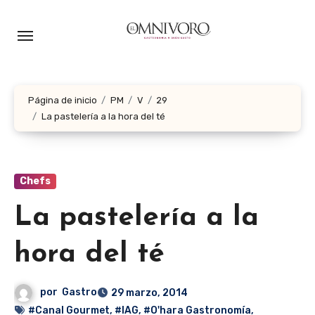
Ir
al
contenido
Página de inicio
PM
V
29
La pastelería a la hora del té
Chefs
La pastelería a la
hora del té
por
Gastro
29 marzo, 2014
#Canal Gourmet
,
#IAG
,
#O'hara Gastronomía
,