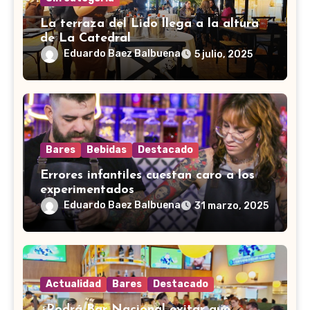
La terraza del Lido llega a la altura
de La Catedral
Eduardo Baez Balbuena
5 julio, 2025
Bares
Bebidas
Destacado
Errores infantiles cuestan caro a los
experimentados
Eduardo Baez Balbuena
31 marzo, 2025
Actualidad
Bares
Destacado
¿Podrá Bar Nacional evitar que