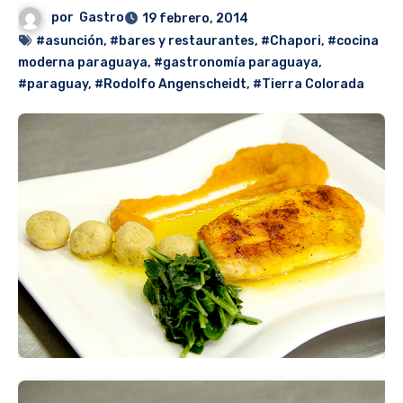
por
Gastro
19 febrero, 2014
#asunción
,
#bares y restaurantes
,
#Chapori
,
#cocina
moderna paraguaya
,
#gastronomía paraguaya
,
#paraguay
,
#Rodolfo Angenscheidt
,
#Tierra Colorada