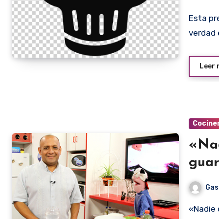
Esta pregunta me formuló un colega, tiempo atrás. Y la
verdad 
Leer
Cocine
«Nad
guar
Gas
«Nadie quiere pagar 25.000 guaraníes por un vori vori». Con