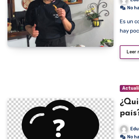
No h
Es un cocinero de muchos kilates. Un todo terreno como
hay po
Leer
Actual
¿Qui
país
Edu
No h