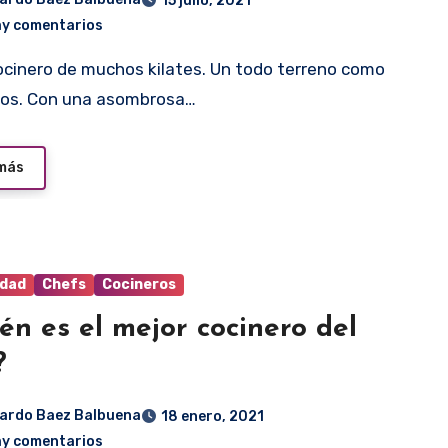
15 julio, 2021
ay comentarios
cos. Con una asombrosa…
 más
idad
Chefs
Cocineros
én es el mejor cocinero del
?
ardo Baez Balbuena
18 enero, 2021
ay comentarios