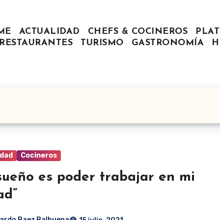
ME
ACTUALIDAD
CHEFS & COCINEROS
PLAT
RESTAURANTES
TURISMO
GASTRONOMÍA
H
idad
Cocineros
sueño es poder trabajar en mi
ad”
ardo Baez Balbuena