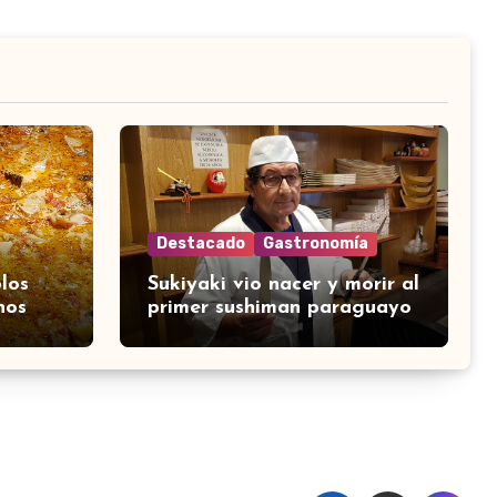
Destacado
Gastronomía
los
Sukiyaki vio nacer y morir al
nos
primer sushiman paraguayo