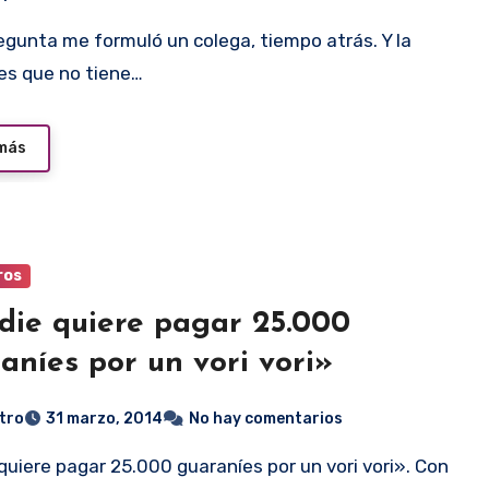
es que no tiene…
 más
ros
ie quiere pagar 25.000
aníes por un vori vori»
tro
31 marzo, 2014
No hay comentarios