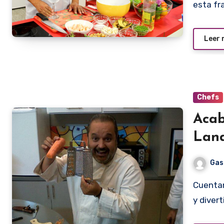
esta fr
Leer
Chefs
Acab
Land
Gas
Cuentan sus amigos y colegas que era un tipo carismático
y divert