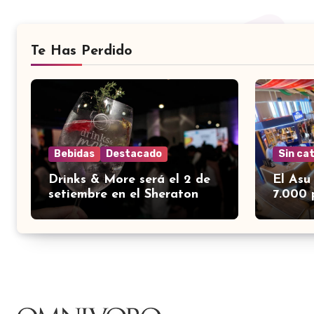
Te Has Perdido
Bebidas
Destacado
Sin ca
Drinks & More será el 2 de
El Asu
setiembre en el Sheraton
7.000 