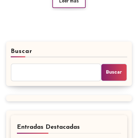
Leer más
Buscar
Buscar
Entradas Destacadas