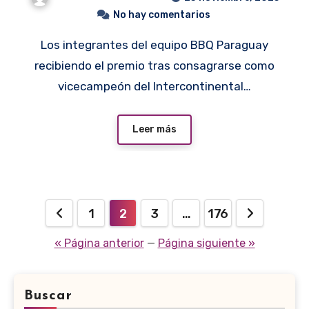
No hay comentarios
Los integrantes del equipo BBQ Paraguay
recibiendo el premio tras consagrarse como
vicecampeón del Intercontinental…
Leer más
Paginación
1
2
3
…
176
de
« Página anterior
—
Página siguiente »
entradas
Buscar