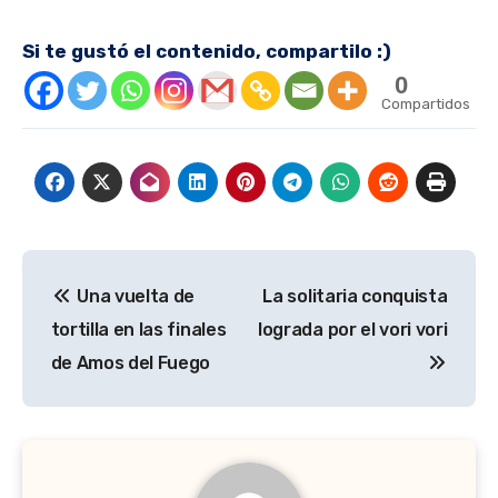
Si te gustó el contenido, compartilo :)
0
Compartidos
Navegación
Una vuelta de
La solitaria conquista
de
tortilla en las finales
lograda por el vori vori
entradas
de Amos del Fuego