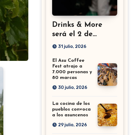
Drinks & More
será el 2 de
setiembre en el
31 julio, 2026
Sheraton
El Asu Coffee
Fest atrajo a
7.000 personas y
80 marcas
30 julio, 2026
La cocina de los
pueblos convoca
a los asuncenos
29 julio, 2026