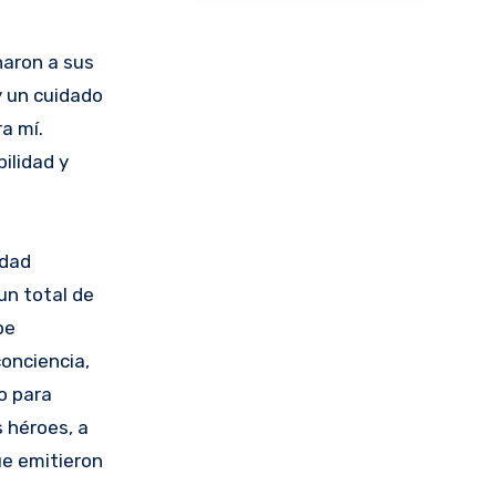
naron a sus
y un cuidado
a mí.
ilidad y
idad
un total de
pe
onciencia,
o para
 héroes, a
ue emitieron