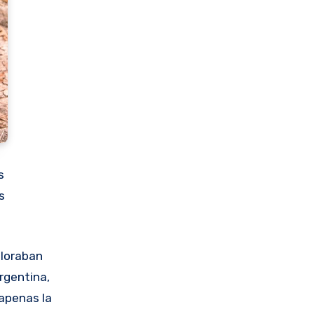
s
s
aloraban
rgentina,
apenas la