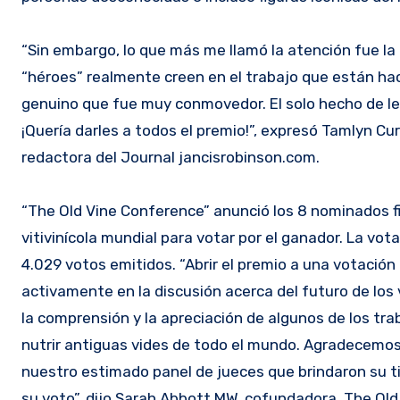
“Sin embargo, lo que más me llamó la atención fue la
“héroes” realmente creen en el trabajo que están ha
genuino que fue muy conmovedor. El solo hecho de lee
¡Quería darles a todos el premio!”, expresó Tamlyn Cur
redactora del Journal jancisrobinson.com.
“The Old Vine Conference” anunció los 8 nominados fi
vitivinícola mundial para votar por el ganador. La vo
4.029 votos emitidos. “Abrir el premio a una votació
activamente en la discusión acerca del futuro de los
la comprensión y la apreciación de algunos de los tra
nutrir antiguas vides de todo el mundo. Agradecemos
nuestro estimado panel de jueces que brindaron su ti
su voto”, dijo Sarah Abbott MW, cofundadora, The Ol