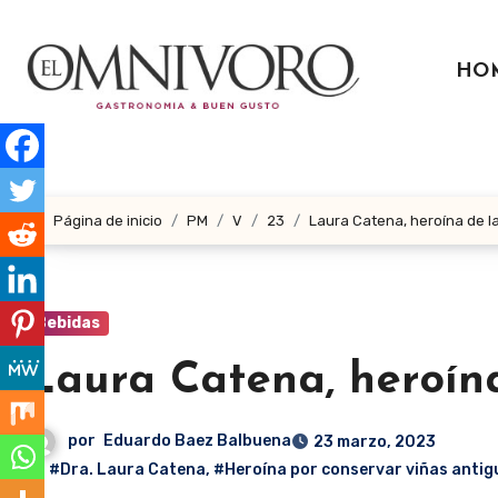
Ir
al
HO
contenido
Página de inicio
PM
V
23
Laura Catena, heroína de l
Bebidas
Laura Catena, heroína
por
Eduardo Baez Balbuena
23 marzo, 2023
#Dra. Laura Catena
,
#Heroína por conservar viñas antig