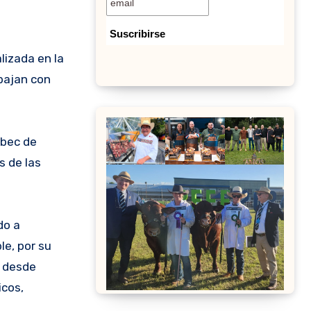
lizada en la
abajan con
lbec de
s de las
do a
le, por su
, desde
icos,