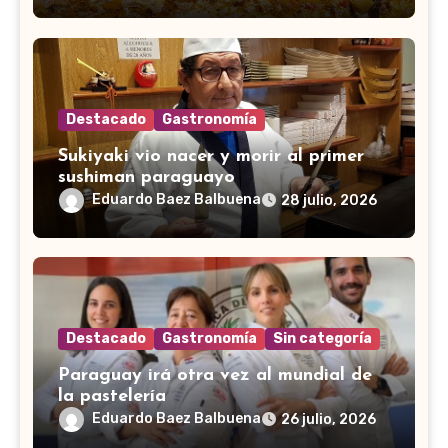
Destacado
Gastronomía
Sukiyaki vio nacer y morir al primer
sushiman paraguayo
Eduardo Baez Balbuena
28 julio, 2026
Destacado
Gastronomía
Sin categoría
Paraguay irá otra vez al mundial de
la pastelería
Eduardo Baez Balbuena
26 julio, 2026