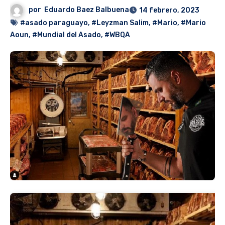
por
Eduardo Baez Balbuena
14 febrero, 2023
#asado paraguayo
,
#Leyzman Salim
,
#Mario
,
#Mario
Aoun
,
#Mundial del Asado
,
#WBQA